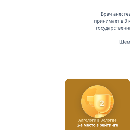
Врач анесте
принимает в 3 
государственн
Шеме
2
Алгологи в Вологде
2-е место в рейтинге