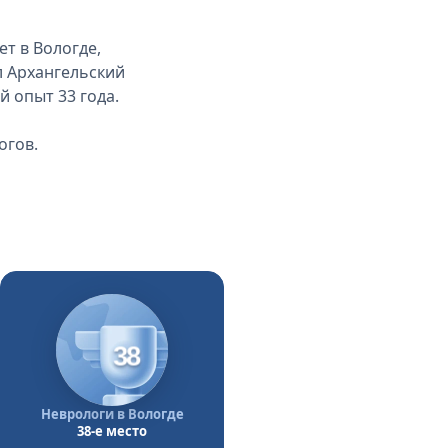
т в Вологде,
л Архангельский
 опыт 33 года.
огов.
38
Неврологи в Вологде
38-е место