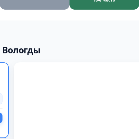
18-е место
 Вологды