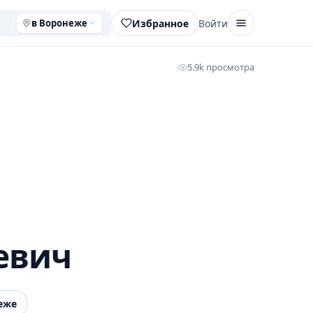
Избранное
Войти
в Воронеже
5.9k просмотра
евич
еже