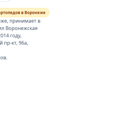
ортопедов в Воронеже
еже, принимает в
чил Воронежская
014 году,
пр-кт, 96а,
ов.