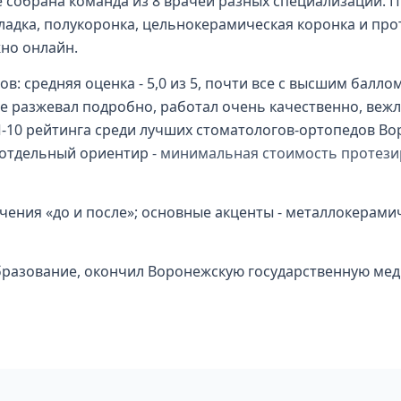
е собрана команда из 8 врачей разных специализаций. 
ладка, полукоронка, цельнокерамическая коронка и пр
но онлайн.
ов: средняя оценка - 5,0 из 5, почти все с высшим балло
же разжевал подробно, работал очень качественно, веж
П-10 рейтинга среди лучших стоматологов-ортопедов Воро
 отдельный ориентир -
минимальная стоимость протези
чения «до и после»; основные акценты - металлокерами
образование, окончил Воронежскую государственную мед