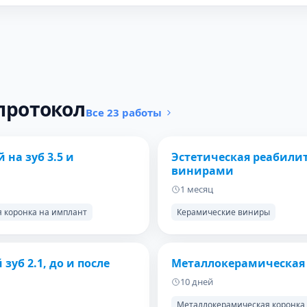
протокол
Все 23 работы
ПОСЛЕ
ДО
на зуб 3.5 и
Эстетическая реабил
винирами
1 месяц
 коронка на имплант
Керамические виниры
ПОСЛЕ
ДО
уб 2.1, до и после
Металлокерамическая к
10 дней
Металлокерамическая коронка