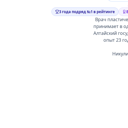
3 года подряд №1 в рейтинге
Врач пластиче
принимает в од
Алтайский гос
опыт 23 го
Никули