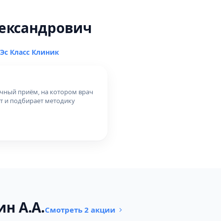
лександрович
Эс Класс Клиник
ичный приём, на котором врач
т и подбирает методику
н А.А.
Смотреть 2 акции