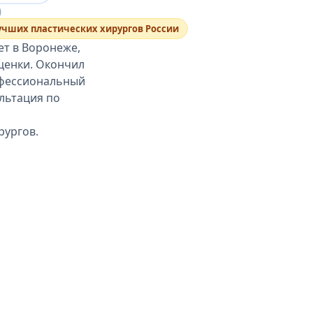
)
лучших пластических хирургов России
ет в Воронеже,
оценки. Окончил
офессиональный
ультация по
рургов.