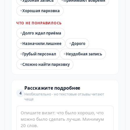
+
+
Удобная запись
Принимают вовремя
+
Хорошая парковка
ЧТО НЕ ПОНРАВИЛОСЬ
+
Долго ждал приёма
+
+
Назначили лишнее
Дорого
+
+
Грубый персонал
Неудобная запись
+
Сложно найти парковку
Расскажите подробнее
4
Необязательно - но текстовые отзывы читают
чаще