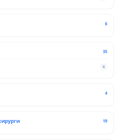
6
35
4
4
хирурги
19