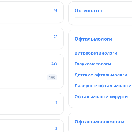
Остеопаты
46
23
Офтальмологи
Витреоретинологи
529
Глаукоматологи
Детские офтальмологи
166
Лазерные офтальмологи
Офтальмологи хирурги
1
Офтальмоонкологи
3