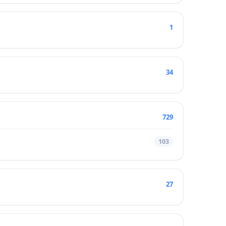
1
34
729
103
27