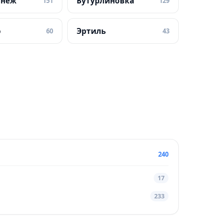
онеж
Бутурлиновка
151
129
о
Эртиль
60
43
240
17
233