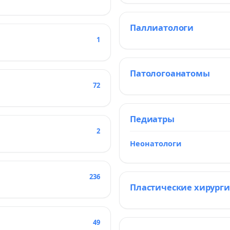
Паллиатологи
1
Патологоанатомы
72
Педиатры
2
Неонатологи
236
Пластические хирурги
49