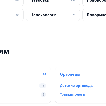
Павловск
Нововор
193
152
Новохоперск
Поворин
82
79
тям
Ортопеды
34
Детские ортопеды
16
Травматологи
9