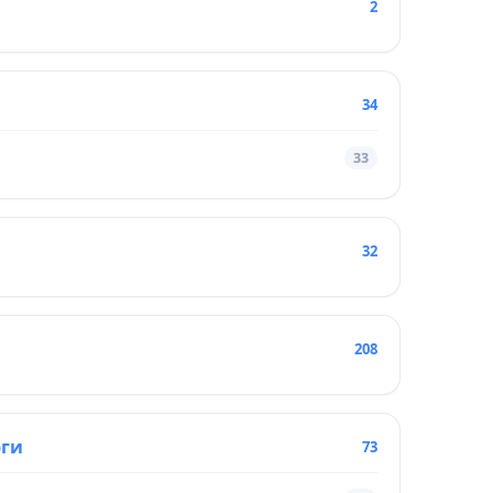
2
34
33
32
208
оги
73