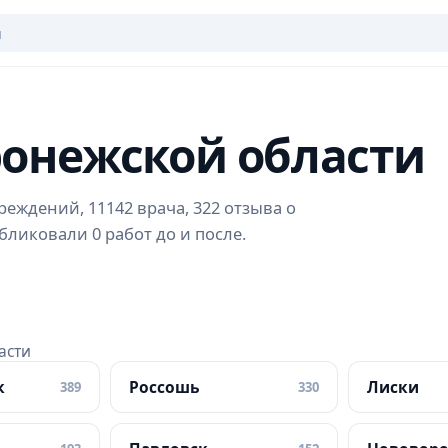
ронежской области
еждений, 11142 врача, 322 отзыва о
бликовали 0 работ до и после.
асти
к
Россошь
Лиски
389
330