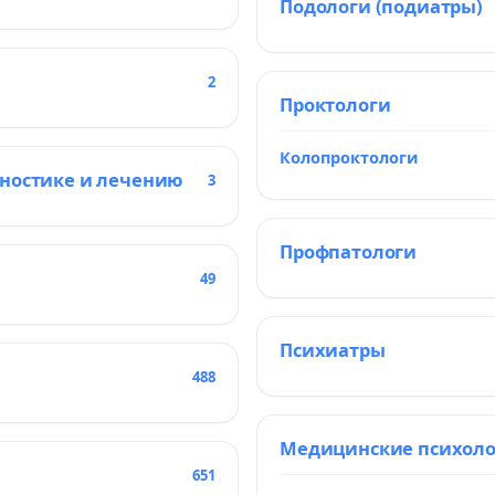
Подологи (подиатры)
2
Проктологи
Колопроктологи
гностике и лечению
3
Профпатологи
49
Психиатры
488
Медицинские психол
651