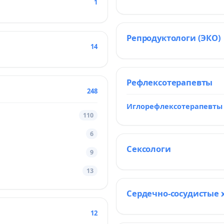
1
Репродуктологи (ЭКО)
14
Рефлексотерапевты
248
Иглорефлексотерапевты
110
6
Сексологи
9
13
Сердечно-сосудистые 
12