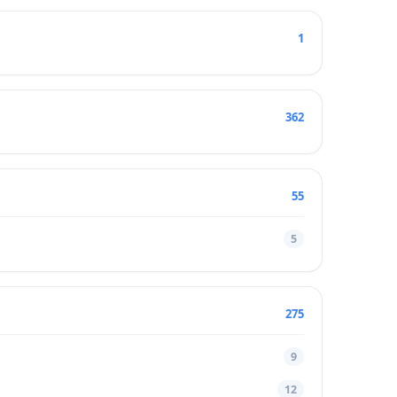
1
362
55
5
275
9
12