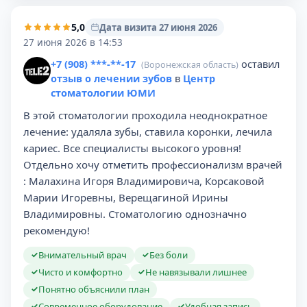
5,0
Дата визита 27 июня 2026
27 июня 2026 в 14:53
+7 (908) ***-**-17
оставил
(Воронежская область)
отзыв о лечении зубов
в
Центр
стоматологии ЮМИ
В этой стоматологии проходила неоднократное
лечение: удаляла зубы, ставила коронки, лечила
кариес. Все специалисты высокого уровня!
Отдельно хочу отметить профессионализм врачей
: Малахина Игоря Владимировича, Корсаковой
Марии Игоревны, Верещагиной Ирины
Владимировны. Стоматологию однозначно
рекомендую!
Внимательный врач
Без боли
✓
✓
Чисто и комфортно
Не навязывали лишнее
✓
✓
Понятно объяснили план
✓
Современное оборудование
Удобная запись
✓
✓