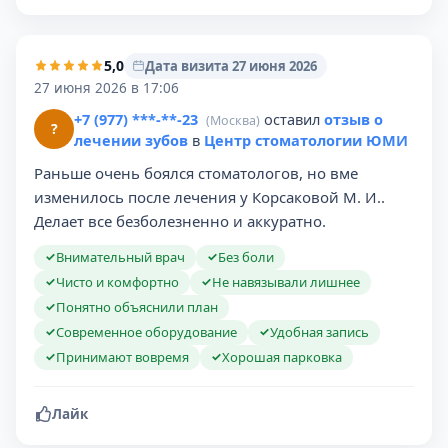
5,0
Дата визита 27 июня 2026
27 июня 2026 в 17:06
+7 (977) ***-**-23
оставил
отзыв о
(Москва)
?
лечении зубов
в
Центр стоматологии ЮМИ
Раньше очень боялся стоматологов, но вме
изменилось после лечения у Корсаковой М. И..
Делает все безболезненно и аккуратно.
Внимательный врач
Без боли
✓
✓
Чисто и комфортно
Не навязывали лишнее
✓
✓
Понятно объяснили план
✓
Современное оборудование
Удобная запись
✓
✓
Принимают вовремя
Хорошая парковка
✓
✓
Лайк