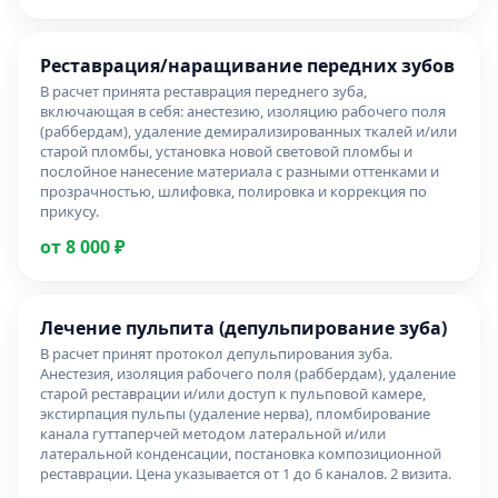
Реставрация/наращивание передних зубов
В расчет принята реставрация переднего зуба,
включающая в себя: анестезию, изоляцию рабочего поля
(раббердам), удаление демирализированных ткалей и/или
старой пломбы, установка новой световой пломбы и
послойное нанесение материала с разными оттенками и
прозрачностью, шлифовка, полировка и коррекция по
прикусу.
от 8 000 ₽
Лечение пульпита (депульпирование зуба)
В расчет принят протокол депульпирования зуба.
Анестезия, изоляция рабочего поля (раббердам), удаление
старой реставрации и/или доступ к пульповой камере,
экстирпация пульпы (удаление нерва), пломбирование
канала гуттаперчей методом латеральной и/или
латеральной конденсации, постановка композиционной
реставрации. Цена указывается от 1 до 6 каналов. 2 визита.