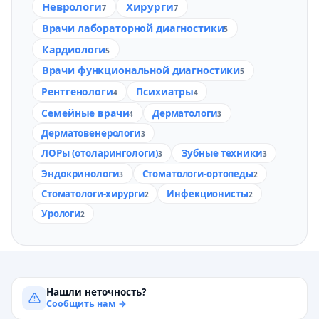
Неврологи
Хирурги
7
7
Врачи лабораторной диагностики
5
Кардиологи
5
Врачи функциональной диагностики
5
Рентгенологи
Психиатры
4
4
Семейные врачи
Дерматологи
4
3
Дерматовенерологи
3
ЛОРы (отоларингологи)
Зубные техники
3
3
Эндокринологи
Стоматологи-ортопеды
3
2
Стоматологи-хирурги
Инфекционисты
2
2
Урологи
2
Нашли неточность?
Сообщить нам →