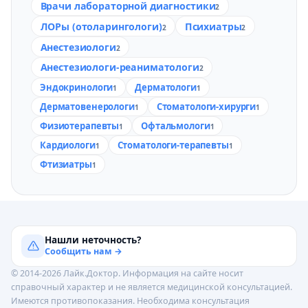
Врачи лабораторной диагностики
2
ЛОРы (отоларингологи)
Психиатры
2
2
Анестезиологи
2
Анестезиологи-реаниматологи
2
Эндокринологи
Дерматологи
1
1
Дерматовенерологи
Стоматологи-хирурги
1
1
Физиотерапевты
Офтальмологи
1
1
Кардиологи
Стоматологи-терапевты
1
1
Фтизиатры
1
Нашли неточность?
Сообщить нам →
© 2014-2026 Лайк.Доктор. Информация на сайте носит
справочный характер и не является медицинской консультацией.
Имеются противопоказания. Необходима консультация