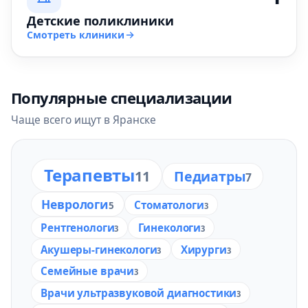
Детские поликлиники
Смотреть клиники
Популярные специализации
Чаще всего ищут в Яранске
Терапевты
11
Педиатры
7
Неврологи
Стоматологи
5
3
Рентгенологи
Гинекологи
3
3
Акушеры-гинекологи
Хирурги
3
3
Семейные врачи
3
Врачи ультразвуковой диагностики
3