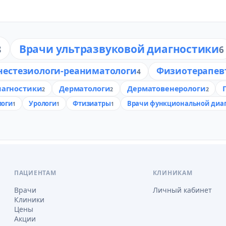
Врачи ультразвуковой диагностики
8
6
нестезиологи-реаниматологи
Физиотерапев
4
иагностики
Дерматологи
Дерматовенерологи
2
2
2
логи
Урологи
Фтизиатры
Врачи функциональной диа
1
1
1
ПАЦИЕНТАМ
КЛИНИКАМ
Врачи
Личный кабинет
Клиники
Цены
Акции