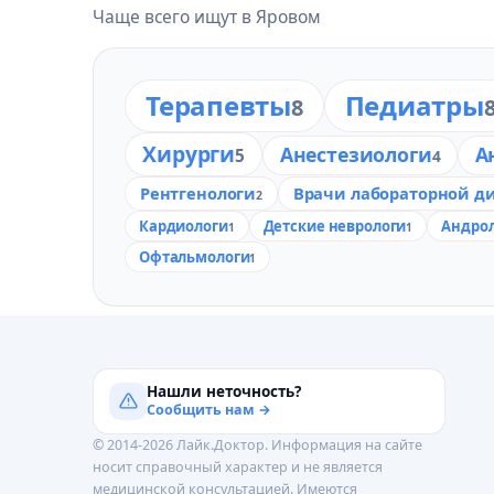
Чаще всего ищут в Яровом
Терапевты
Педиатры
8
Хирурги
Анестезиологи
А
5
4
Рентгенологи
Врачи лабораторной д
2
Кардиологи
Детские неврологи
Андро
1
1
Офтальмологи
1
Нашли неточность?
Сообщить нам →
© 2014-2026 Лайк.Доктор. Информация на сайте
носит справочный характер и не является
медицинской консультацией. Имеются