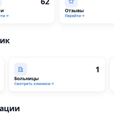
62
чи
Отзывы
йти
Перейти
ник
1
Больницы
Смотреть клиники
зации