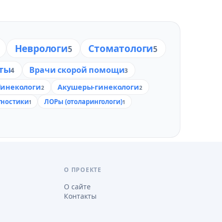
Неврологи
Стоматологи
5
5
ты
Врачи скорой помощи
4
3
Гинекологи
Акушеры-гинекологи
2
2
гностики
ЛОРы (отоларингологи)
1
1
О ПРОЕКТЕ
О сайте
Контакты