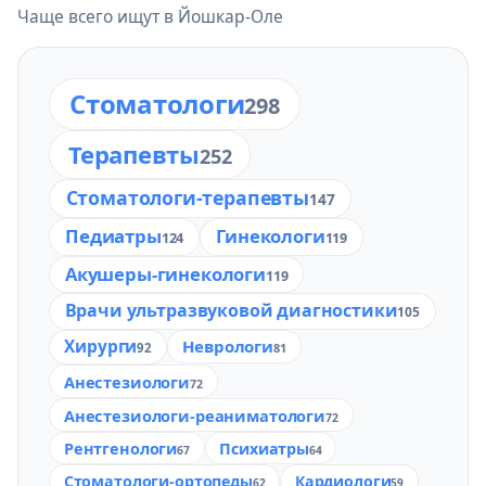
Чаще всего ищут в Йошкар-Оле
Стоматологи
298
Терапевты
252
Стоматологи-терапевты
147
Педиатры
Гинекологи
124
119
Акушеры-гинекологи
119
Врачи ультразвуковой диагностики
105
Хирурги
Неврологи
92
81
Анестезиологи
72
Анестезиологи-реаниматологи
72
Рентгенологи
Психиатры
67
64
Стоматологи-ортопеды
Кардиологи
62
59