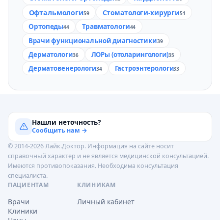
Офтальмологи
Стоматологи-хирурги
59
51
Ортопеды
Травматологи
44
44
Врачи функциональной диагностики
39
Дерматологи
ЛОРы (отоларингологи)
36
35
Дерматовенерологи
Гастроэнтерологи
34
33
Нашли неточность?
Сообщить нам →
© 2014-2026 Лайк.Доктор. Информация на сайте носит
справочный характер и не является медицинской консультацией.
Имеются противопоказания. Необходима консультация
специалиста.
ПАЦИЕНТАМ
КЛИНИКАМ
Врачи
Личный кабинет
Клиники