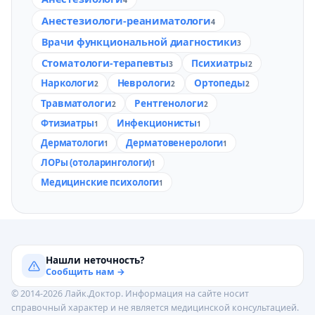
Анестезиологи-реаниматологи
4
Врачи функциональной диагностики
3
Стоматологи-терапевты
Психиатры
3
2
Наркологи
Неврологи
Ортопеды
2
2
2
Травматологи
Рентгенологи
2
2
Фтизиатры
Инфекционисты
1
1
Дерматологи
Дерматовенерологи
1
1
ЛОРы (отоларингологи)
1
Медицинские психологи
1
Нашли неточность?
Сообщить нам →
© 2014-2026 Лайк.Доктор. Информация на сайте носит
справочный характер и не является медицинской консультацией.