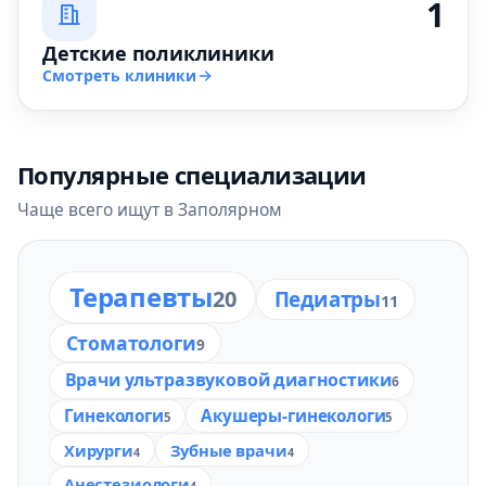
1
Детские поликлиники
Смотреть клиники
Популярные специализации
Чаще всего ищут в Заполярном
Терапевты
20
Педиатры
11
Стоматологи
9
Врачи ультразвуковой диагностики
6
Гинекологи
Акушеры-гинекологи
5
5
Хирурги
Зубные врачи
4
4
Анестезиологи
4