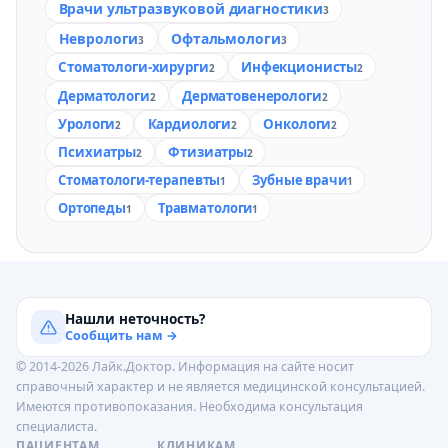
Врачи ультразвуковой диагностики
3
Неврологи
Офтальмологи
3
3
Стоматологи-хирурги
Инфекционисты
2
2
Дерматологи
Дерматовенерологи
2
2
Урологи
Кардиологи
Онкологи
2
2
2
Психиатры
Фтизиатры
2
2
Стоматологи-терапевты
Зубные врачи
1
1
Ортопеды
Травматологи
1
1
Нашли неточность?
Сообщить нам →
© 2014-2026 Лайк.Доктор. Информация на сайте носит
справочный характер и не является медицинской консультацией.
Имеются противопоказания. Необходима консультация
специалиста.
ПАЦИЕНТАМ
КЛИНИКАМ