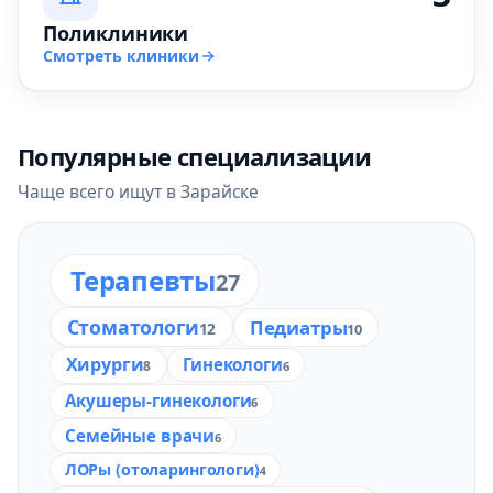
Поликлиники
Смотреть клиники
Популярные специализации
Чаще всего ищут в Зарайске
Терапевты
27
Стоматологи
Педиатры
12
10
Хирурги
Гинекологи
8
6
Акушеры-гинекологи
6
Семейные врачи
6
ЛОРы (отоларингологи)
4