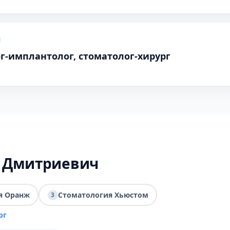
г-имплантолог, стоматолог-хирург
й Дмитриевич
я Оранж
Стоматология Хьюстом
3
рг