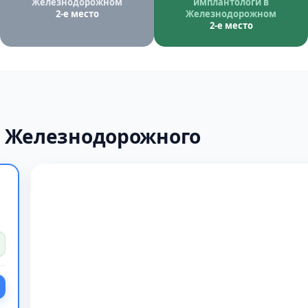
Железнодорожном
имплантологи в
2-е место
Железнодорожном
2-е место
х Железнодорожного