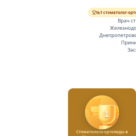
№1 стоматолог-ор
Врач с
Железнодо
Днепропетровск
Прини
Зас
1
Стоматологи-ортопеды в