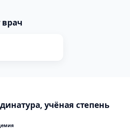
 врач
динатура, учёная степень
демия