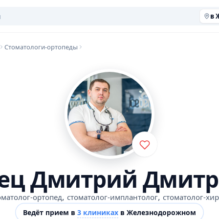
в 
Стоматологи-ортопеды
ец Дмитрий Дмит
,
,
оматолог-ортопед
стоматолог-имплантолог
стоматолог-хир
Ведёт прием в
3 клиниках
в Железнодорожном