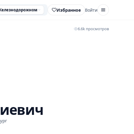
Избранное
Войти
Железнодорожном
6.6k просмотров
риевич
ург