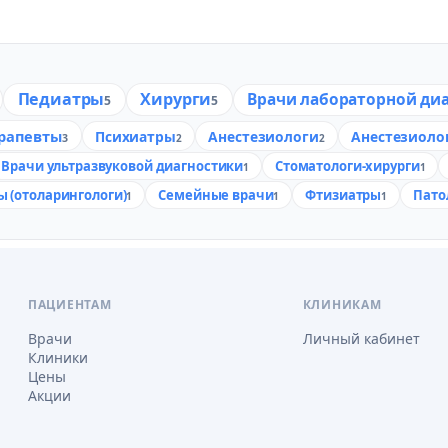
Педиатры
Хирурги
Врачи лабораторной ди
5
5
ерапевты
Психиатры
Анестезиологи
Анестезиоло
3
2
2
Врачи ультразвуковой диагностики
Стоматологи-хирурги
1
1
 (отоларингологи)
Семейные врачи
Фтизиатры
Пато
1
1
1
ПАЦИЕНТАМ
КЛИНИКАМ
Врачи
Личный кабинет
Клиники
Цены
Акции