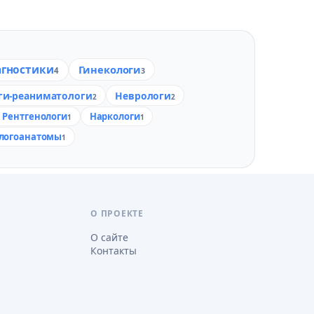
агностики
Гинекологи
4
3
ги-реаниматологи
Неврологи
2
2
Рентгенологи
Наркологи
1
1
логоанатомы
1
О ПРОЕКТЕ
О сайте
Контакты