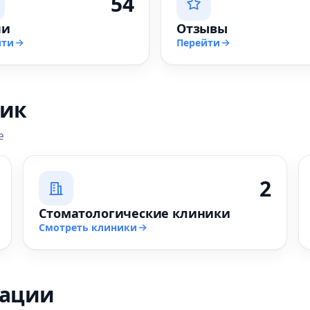
54
чи
Отзывы
йти
Перейти
ник
е
2
Стоматологические клиники
Смотреть клиники
зации