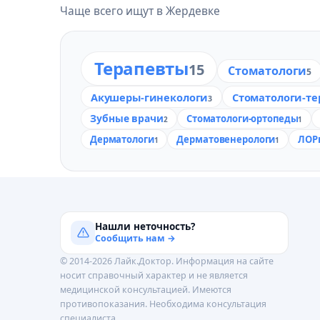
Чаще всего ищут в Жердевке
Терапевты
15
Стоматологи
5
Акушеры-гинекологи
Стоматологи-т
3
Зубные врачи
Стоматологи-ортопеды
2
1
Дерматологи
Дерматовенерологи
ЛОРы
1
1
Нашли неточность?
Сообщить нам →
© 2014-2026 Лайк.Доктор. Информация на сайте
носит справочный характер и не является
медицинской консультацией. Имеются
противопоказания. Необходима консультация
специалиста.