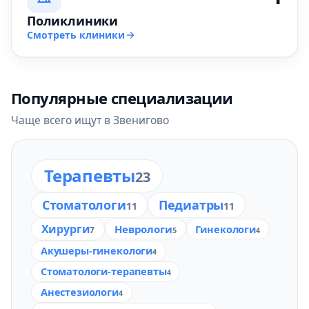
Поликлиники
Смотреть клиники
Популярные специализации
Чаще всего ищут в Звенигово
Терапевты
23
Стоматологи
Педиатры
11
11
Хирурги
Неврологи
Гинекологи
7
5
4
Акушеры-гинекологи
4
Стоматологи-терапевты
4
Анестезиологи
4