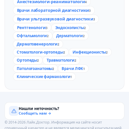
Анестезиологи-реаниматологи
4
Врачи лабораторной диагностики
3
Врачи ультразвуковой диагностики
3
Рентгенологи
Эндоскописты
3
2
Офтальмологи
Дерматологи
2
2
Дерматовенерологи
2
Стоматологи-ортопеды
Инфекционисты
2
2
Ортопеды
Травматологи
2
2
Патологоанатомы
Врачи ЛФК
2
1
Клинические фармакологи
1
Нашли неточность?
Сообщить нам →
© 2014-2026 Лайк.Доктор. Информация на сайте носит
справочный характер и не является медицинской консультацией.