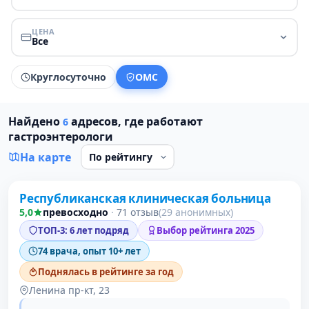
ЦЕНА
Все
Круглосуточно
ОМС
Найдено
адресов, где работают
6
гастроэнтерологи
На карте
Республиканская клиническая больница
1 место в рейтинге
5,0
превосходно
·
71 отзыв
(29 анонимных)
ТОП-3: 6 лет подряд
Выбор рейтинга 2025
74 врача, опыт 10+ лет
Поднялась в рейтинге за год
Ленина пр-кт, 23