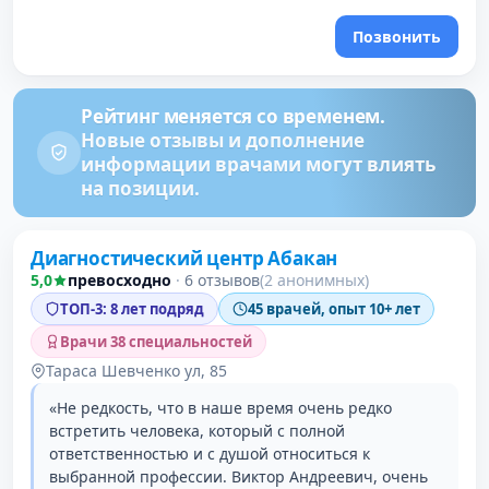
Позвонить
Рейтинг меняется со временем.
Новые отзывы и дополнение
информации врачами могут влиять
на позиции.
Диагностический центр Абакан
5,0
превосходно
·
6 отзывов
(2 анонимных)
ТОП-3: 8 лет подряд
45 врачей, опыт 10+ лет
Врачи 38 специальностей
Тараса Шевченко ул, 85
«Не редкость, что в наше время очень редко
встретить человека, который с полной
ответственностью и с душой относиться к
выбранной профессии. Виктор Андреевич, очень