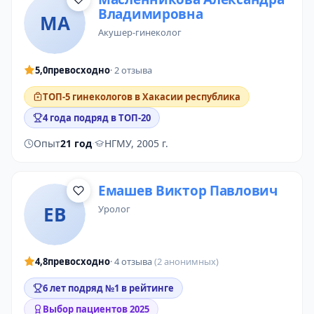
Владимировна
МА
акушер-гинеколог
5,0
превосходно
· 2 отзыва
ТОП-5 гинекологов в Хакасии республика
4 года подряд в ТОП-20
Опыт
21 год
·
НГМУ, 2005 г.
Емашев Виктор Павлович
ЕВ
уролог
4,8
превосходно
· 4 отзыва
(2 анонимных)
6 лет подряд №1 в рейтинге
Выбор пациентов 2025