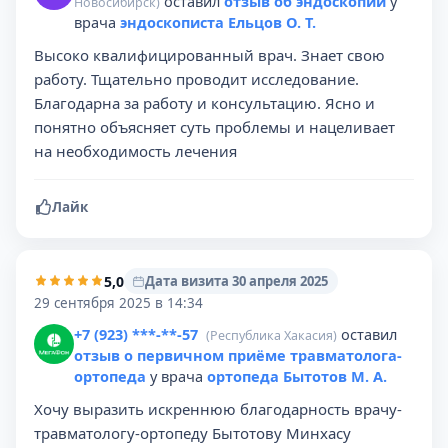
оставил
отзыв об эндоскопии
у
Новосибирск)
врача
эндоскописта Ельцов О. Т.
Высоко квалифицированный врач. Знает свою
работу. Тщательно проводит исследование.
Благодарна за работу и консультацию. Ясно и
понятно объясняет суть проблемы и нацеливает
на необходимость лечения
Лайк
5,0
Дата визита 30 апреля 2025
29 сентября 2025 в 14:34
+7 (923) ***-**-57
оставил
(Республика Хакасия)
отзыв о первичном приёме травматолога-
ортопеда
у врача
ортопеда Бытотов М. А.
Хочу выразить искреннюю благодарность врачу-
травматологу-ортопеду Бытотову Минхасу