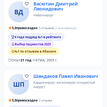
Васютин Дмитрий
Леонидович
ВД
нейрохирург
5,0
превосходно
· 5 отзывов
(2 анонимных)
4 года подряд №1 в рейтинге
Выбор пациентов 2025
№1 по отзывам в Абакане
Опыт
21 год
·
КГМА, 2005 г.
Шандаков Павел Иванович
ШП
кардиохирург
,
ангиохирург (сосудистый
хирург)
5,0
превосходно
· 2 отзыва