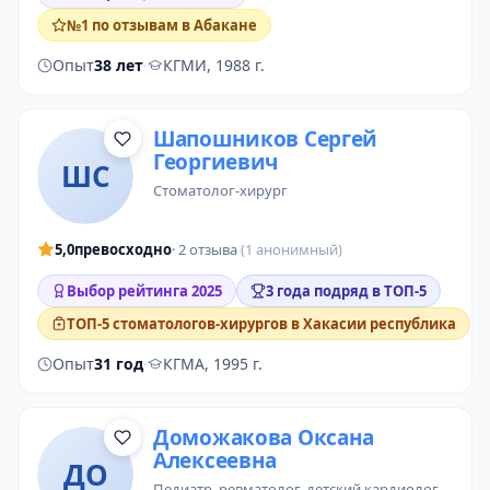
№1 по отзывам в Абакане
Опыт
38 лет
·
КГМИ, 1988 г.
Шапошников Сергей
Георгиевич
ШС
стоматолог-хирург
5,0
превосходно
· 2 отзыва
(1 анонимный)
Выбор рейтинга 2025
3 года подряд в ТОП-5
ТОП-5 стоматологов-хирургов в Хакасии республика
Опыт
31 год
·
КГМА, 1995 г.
Доможакова Оксана
Алексеевна
ДО
педиатр
,
ревматолог
,
детский кардиолог