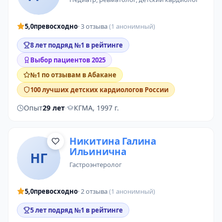
5,0
превосходно
· 3 отзыва
(1 анонимный)
8 лет подряд №1 в рейтинге
Выбор пациентов 2025
№1 по отзывам в Абакане
100 лучших детских кардиологов России
Опыт
29 лет
·
КГМА, 1997 г.
Никитина Галина
Ильинична
НГ
гастроэнтеролог
5,0
превосходно
· 2 отзыва
(1 анонимный)
5 лет подряд №1 в рейтинге