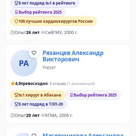
8 лет подряд №1 в рейтинге
Выбор рейтинга 2025
100 лучших кардиохирургов России
Опыт
26 лет
·
СибГМУ, 2000 г.
Рязанцев Александр
Викторович
РА
хирург
4,9
превосходно
· 3 отзыва
(1 анонимный)
№1 хирург в Абакане
Выбор рейтинга 2025
8 лет подряд в ТОП-20
Опыт
20 лет
·
КГМА, 2006 г.
Масленникова Александра