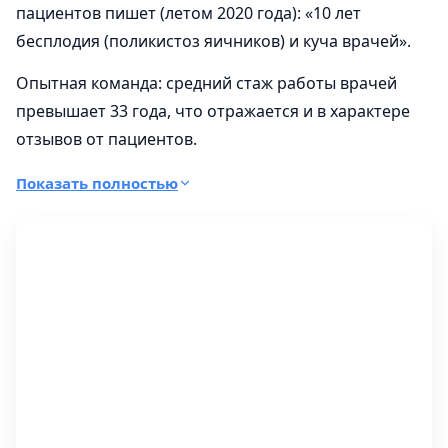
пациентов пишет (летом 2020 года): «10 лет
бесплодия (поликистоз яичников) и куча врачей».
Опытная команда: средний стаж работы врачей
превышает 33 года, что отражается и в характере
отзывов от пациентов.
Лечились здесь? Оставьте отзыв - так другие
Показать полностью
посетители сайта получат больше объективной
информации о работе врачей, однако полную
картину по городу даёт другой источник -
рейтинг
клиник гинекологии
, где организации приведены к
общему виду и отсортированы по оценкам.