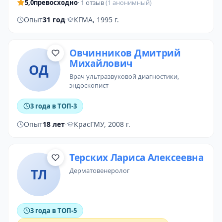
5,0
превосходно
· 1 отзыв
(1 анонимный)
Опыт
31 год
·
КГМА, 1995 г.
Овчинников Дмитрий
Михайлович
ОД
врач ультразвуковой диагностики
,
эндоскопист
3 года в ТОП-3
Опыт
18 лет
·
КрасГМУ, 2008 г.
Терских Лариса Алексеевна
ТЛ
дерматовенеролог
3 года в ТОП-5