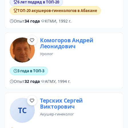
6 лет подряд в ТОП-20
ТОП-20 акушеров-гинекологов в Абакане
Опыт
34 года
·
КГМИ, 1992 г.
Комогоров Андрей
Леонидович
уролог
3 года в ТОП-3
Опыт
32 года
·
АГМУ, 1994 г.
Терских Сергей
Викторович
ТС
акушер-гинеколог