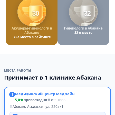
30
32
Акушеры-гинекологи в
Гинекологи в Абакане
Абакане
32-е место
30-е место в рейтинге
МЕСТА РАБОТЫ
Принимает в 1 клинике Абакана
Медицинский центр МедЛайн
1
5,0
превосходно
·
8 отзывов
Абакан, Аскизская ул, 220ак1