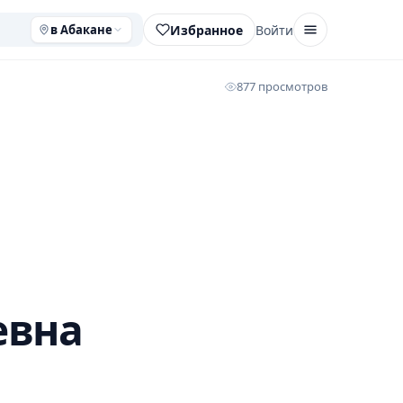
Избранное
Войти
в Абакане
877 просмотров
евна