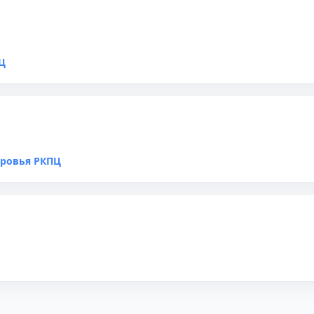
Ц
оровья РКПЦ