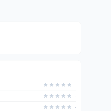
-
-
-