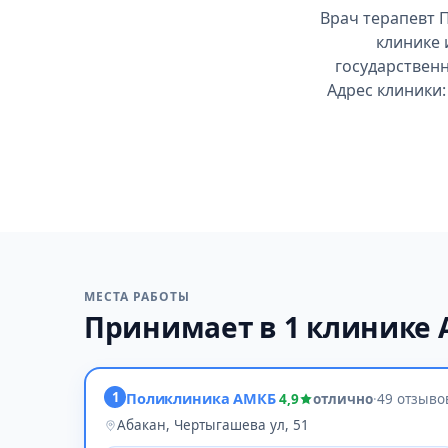
Врач терапевт 
клинике 
государственн
Адрес клиники:
МЕСТА РАБОТЫ
Принимает в 1 клинике 
1
Поликлиника АМКБ
4,9
отлично
·
49 отзыво
Абакан, Чертыгашева ул, 51