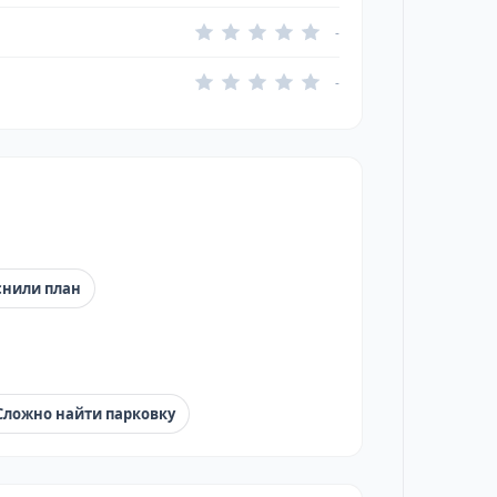
-
-
снили план
Сложно найти парковку