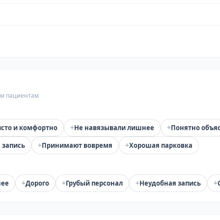
гим пациентам
+
+
сто и комфортно
Не навязывали лишнее
Понятно объя
+
+
 запись
Принимают вовремя
Хорошая парковка
+
+
+
+
нее
Дорого
Грубый персонал
Неудобная запись