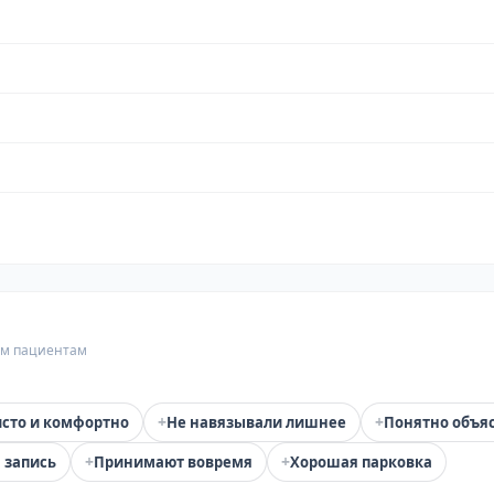
гим пациентам
+
+
сто и комфортно
Не навязывали лишнее
Понятно объя
+
+
 запись
Принимают вовремя
Хорошая парковка