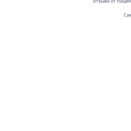
отзыва от паци
Са