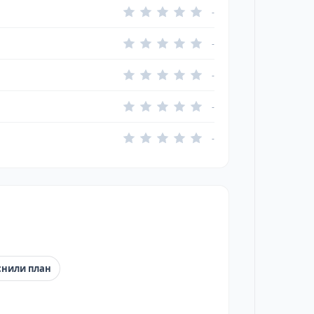
-
-
-
-
-
снили план