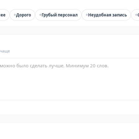
+
+
+
+
нее
Дорого
Грубый персонал
Неудобная запись
 чаще