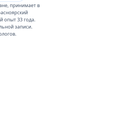
ане, принимает в
расноярский
 опыт 33 года.
ельной записи.
ологов.