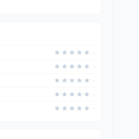
-
-
-
-
-