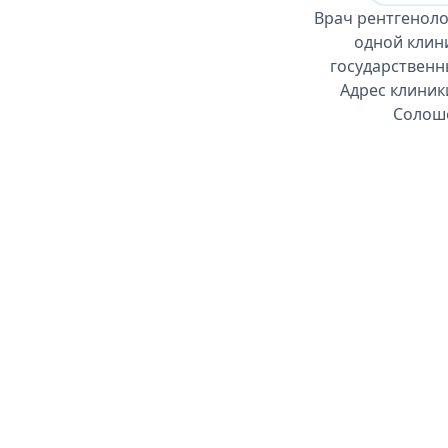
Врач рентгеноло
одной клин
государственн
Адрес клиники
Солоше