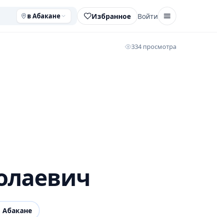
Избранное
Войти
в Абакане
334 просмотра
олаевич
 Абакане