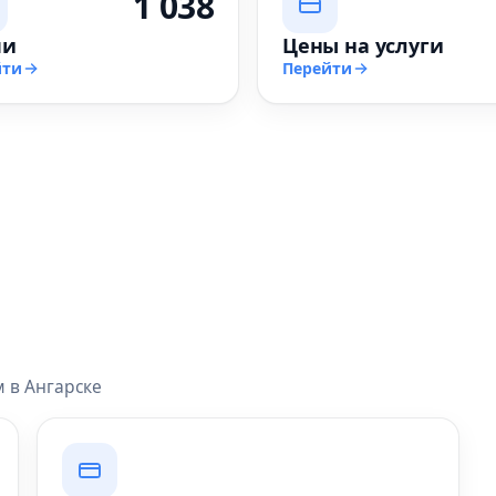
1 038
чи
Цены на услуги
йти
Перейти
 в Ангарске