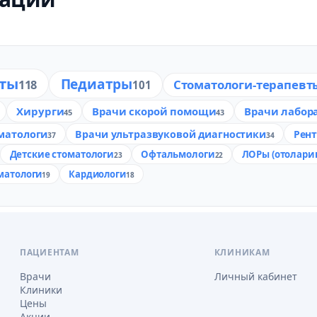
вты
Педиатры
118
Стоматологи-терапевт
101
Хирурги
Врачи скорой помощи
Врачи лабор
45
43
матологи
Врачи ультразвуковой диагностики
Рен
37
34
Детские стоматологи
Офтальмологи
ЛОРы (отолари
23
22
матологи
Кардиологи
19
18
ПАЦИЕНТАМ
КЛИНИКАМ
Врачи
Личный кабинет
Клиники
Цены
Акции