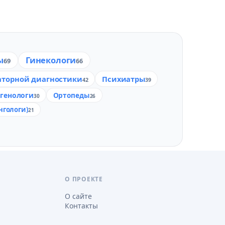
ы
Гинекологи
69
66
аторной диагностики
Психиатры
42
39
тгенологи
Ортопеды
30
26
нгологи)
21
О ПРОЕКТЕ
О сайте
Контакты