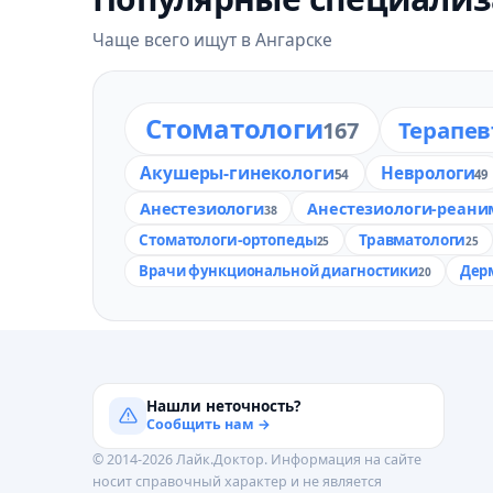
Чаще всего ищут в Ангарске
Стоматологи
Терапе
167
Акушеры-гинекологи
Неврологи
54
49
Анестезиологи
Анестезиологи-реани
38
Стоматологи-ортопеды
Травматологи
25
25
Врачи функциональной диагностики
Дер
20
Нашли неточность?
Сообщить нам →
© 2014-2026 Лайк.Доктор. Информация на сайте
носит справочный характер и не является