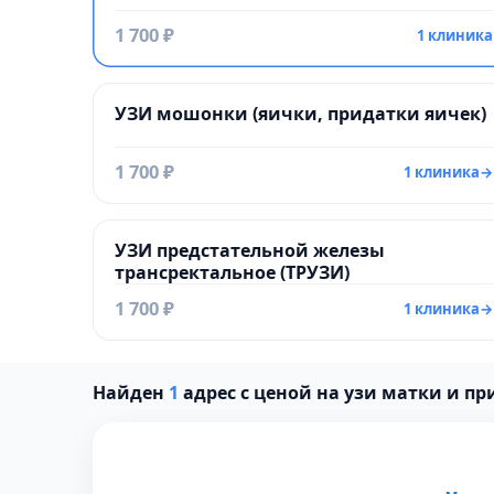
1 700 ₽
1 клиника
УЗИ мошонки (яички, придатки яичек)
1 700 ₽
1 клиника
→
УЗИ предстательной железы
трансректальное (ТРУЗИ)
1 700 ₽
1 клиника
→
Найден
1
адрес с ценой на узи матки и п