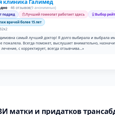
я клиника Галимед
одно
·
46 отзывов
(9 анонимных)
ет подряд
Лучший гомеопат работает здесь
Выбор рейт
таж врачей более 15 лет
 32к2
димовна самый лучший доктор! Я долго выбирала и выбрала им
не пожалела. Всегда поможет, выслушает внимательно, назначи
 лечение, с корректирует, всегда отзывчива…»
ЗИ матки и придатков транса