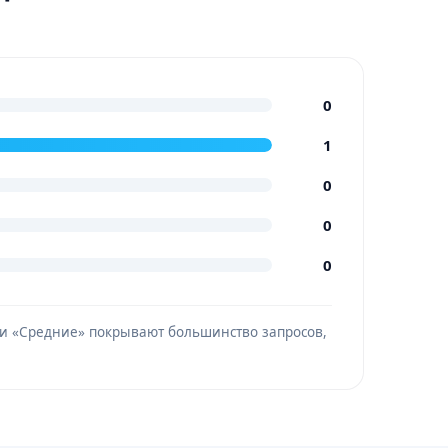
0
1
0
0
0
» и «Средние» покрывают большинство запросов,