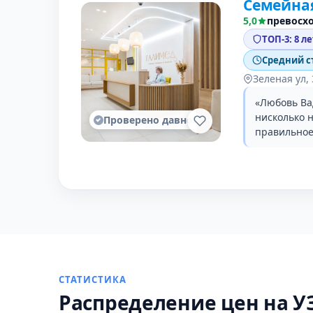
Семейна
5,0
превосх
ТОП-3: 8 л
Средний с
Зеленая ул,
«Любовь Ва
нисколько 
Проверено давно
правильное
СТАТИСТИКА
Распределение цен на У