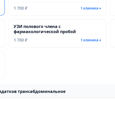
1 700 ₽
1 клиника
→
УЗИ полового члена с
фармакологической пробой
1 700 ₽
1 клиника
→
ридатков трансабдоминальное