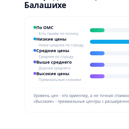
Балашихе
По ОМС
Есть приём по полису
Низкие цены
Ниже средних по городу
Средние цены
Средние по городу
Выше среднего
Дороже среднего
Высокие цены
Премиальные клиники
Уровень цен - это ориентир, а не точная стои
«Высокие» - премиальные центры с расширенно