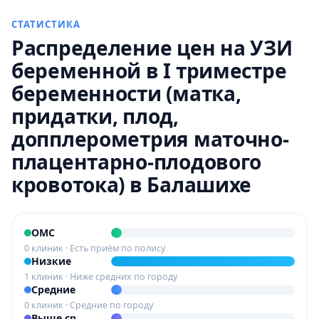
СТАТИСТИКА
Распределение цен на УЗИ
беременной в I триместре
беременности (матка,
придатки, плод,
допплерометрия маточно-
плацентарно-плодового
кровотока) в Балашихе
ОМС
0 клиник · Есть приём по полису
Низкие
1 клиник · Ниже средних по городу
Средние
0 клиник · Средние по городу
Выше ср.