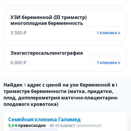
УЗИ беременной (III триместр)
многоплодная беременность
3 500 ₽
1 клиника
→
Эхогистеросальпингография
6 000 ₽
1 клиника
→
Найден
адрес с ценой на узи беременной в i
1
триместре беременности (матка, придатки,
плод, допплерометрия маточно-плацентарно-
Проверено давно
плодового кровотока)
Семейная клиника Галимед
5,0
превосходно
·
46 отзывов
(9 анонимных)