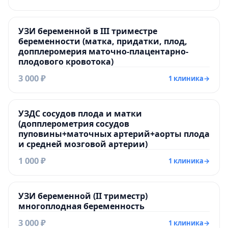
УЗИ беременной в III триместре
беременности (матка, придатки, плод,
допплеромерия маточно-плацентарно-
плодового кровотока)
3 000 ₽
1 клиника
→
УЗДС сосудов плода и матки
(допплерометрия сосудов
пуповины+маточных артерий+аорты плода
и средней мозговой артерии)
1 000 ₽
1 клиника
→
УЗИ беременной (II триместр)
многоплодная беременность
3 000 ₽
1 клиника
→