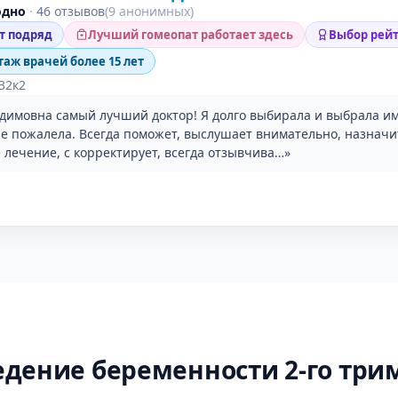
одно
·
46 отзывов
(9 анонимных)
ет подряд
Лучший гомеопат работает здесь
Выбор рейт
таж врачей более 15 лет
 32к2
димовна самый лучший доктор! Я долго выбирала и выбрала им
не пожалела. Всегда поможет, выслушает внимательно, назначи
 лечение, с корректирует, всегда отзывчива…»
едение беременности 2-го три