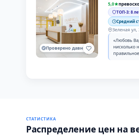
5,0
превосх
ТОП-3: 8 л
Средний с
Зеленая ул,
«Любовь Ва
нисколько 
Проверено давно
правильное
СТАТИСТИКА
Распределение цен на в