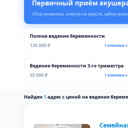
Первичный приём акушера
Сбор анамнеза, осмотр на кресле, забор маз
Полное ведение беременности
120 000 ₽
1 клиника
→
Ведение беременности 3-го триместра
55 000 ₽
1 клиника
→
Найден
1
адрес с ценой на ведение береме
Семейна