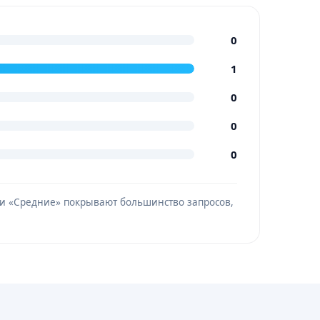
0
1
0
0
0
» и «Средние» покрывают большинство запросов,