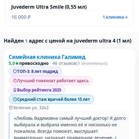
Juvederm Ultra Smile (0,55 мл)
16 000 ₽
1 клиника
→
Проверено давно
Найден
адрес с ценой на juvederm ultra 4 (1 мл)
1
Семейная клиника Галимед
5,0
превосходно
·
46 отзывов
(9 анонимных)
ТОП-3: 8 лет подряд
Лучший гомеопат работает здесь
Выбор рейтинга 2025
Средний стаж врачей более 15 лет
Зеленая ул, 32к2
«Любовь Вадимовна самый лучший доктор! Я долго
выбирала и выбрала именно её и нисколько не
пожалела. Всегда поможет, выслушает
внимательно, назначит правильное лечение, с