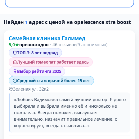
Проверено давно
Найден
адрес с ценой на opalescence xtra boost
1
Семейная клиника Галимед
5,0
превосходно
·
46 отзывов
(9 анонимных)
ТОП-3: 8 лет подряд
Лучший гомеопат работает здесь
Выбор рейтинга 2025
Средний стаж врачей более 15 лет
Зеленая ул, 32к2
«Любовь Вадимовна самый лучший доктор! Я долго
выбирала и выбрала именно её и нисколько не
пожалела. Всегда поможет, выслушает
внимательно, назначит правильное лечение, с
корректирует, всегда отзывчива…»