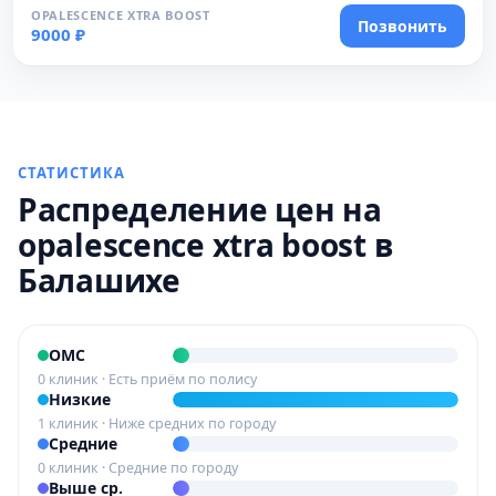
OPALESCENCE XTRA BOOST
Позвонить
9000 ₽
СТАТИСТИКА
Распределение цен на
opalescence xtra boost в
Балашихе
ОМС
0 клиник · Есть приём по полису
Низкие
1 клиник · Ниже средних по городу
Средние
0 клиник · Средние по городу
Выше ср.