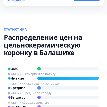
от 42000 ₽
СТАТИСТИКА
Распределение цен на
цельнокерамическую
коронку в Балашихе
ОМС
0 клиник · Есть приём по полису
Низкие
1 клиник · Ниже средних по городу
Средние
0 клиник · Средние по городу
Выше ср.
0 клиник · Дороже среднего
Высокие