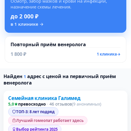
Осмотр, забор мазков и крови на инфекции,
назначение схемы лечения.
до 2 000 ₽
в 1 клинике
→
Повторный приём венеролога
1 800 ₽
1 клиника
→
Найден
адрес с ценой на первичный приём
1
Проверено давно
венеролога
Семейная клиника Галимед
5,0
превосходно
·
46 отзывов
(9 анонимных)
ТОП-3: 8 лет подряд
Лучший гомеопат работает здесь
Выбор рейтинга 2025