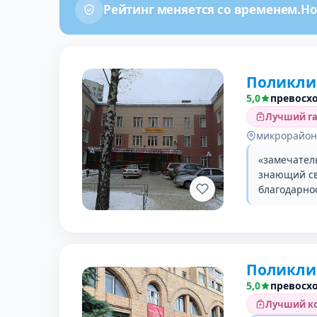
Рейтинг меняется со временем.
Но
Поликли
5,0
превосх
Лучший га
микрорайон
«замечател
знающий св
благодарно
Поликли
5,0
превосх
Лучший ко