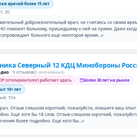
таж врачей более 15 лет
т, 30
мательный доброжелательный врач; не считаясь со своим вре
О поможет больному, пришедшему к ней на прием. Даже когд
 сопровождает больного еще некоторое время…»
ника Северный 12 КДЦ Минобороны Рос
одно
·
9 отзывов
(6 анонимных)
Р (отоларинголог) работает здесь
Более 30 лет на рынке
пыт 10+ лет
ый, 55а
рач. Отзыв слишком короткий, пожалуйста, опишите ваш опыт
обно. Ещё хотя бы 18 слов. Отзыв слишком короткий, пожалуйс
ечения более подробно. Ещё хотя бы…»