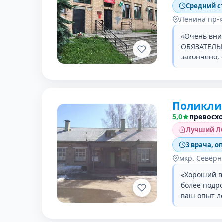
Средний с
Ленина пр-к
«Очень вни
ОБЯЗАТЕЛЬН
закончено,
Поликли
5,0
превосх
Лучший ЛО
3 врача, о
мкр. Северн
«Хороший в
более подр
ваш опыт л