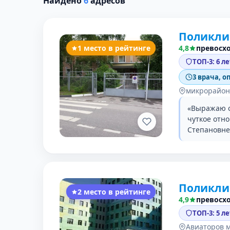
Найдено
6
адресов
Поликли
1 место в рейтинге
4,8
превосх
ТОП-3: 6 л
3 врача, о
микрорайон
«Выражаю о
чуткое отн
Степановне
Поликли
2 место в рейтинге
4,9
превосх
ТОП-3: 5 л
Авиаторов 