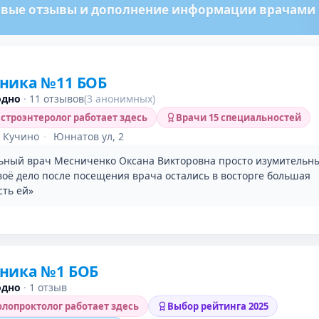
вые отзывы и дополнение информации врачами м
ника №11 БОБ
одно
·
11 отзывов
(3 анонимных)
строэнтеролог работает здесь
Врачи 15 специальностей
 Кучино
·
Юннатов ул, 2
ьный врач Месниченко Оксана Викторовна просто изумительн
оё дело после посещения врача остались в восторге большая
сть ей»
ника №1 БОБ
одно
·
1 отзыв
лопроктолог работает здесь
Выбор рейтинга 2025