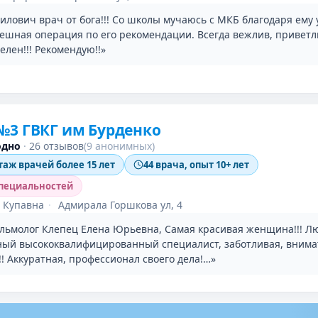
илович врач от бога!!! Со школы мучаюсь с МКБ благодаря ему 
ешная операция по его рекомендации. Всегда вежлив, приветл
лен!!! Рекомендую!!»
№3 ГВКГ им Бурденко
одно
·
26 отзывов
(9 анонимных)
таж врачей более 15 лет
44 врача, опыт 10+ лет
специальностей
 Купавна
·
Адмирала Горшкова ул, 4
льмолог Клепец Елена Юрьевна, Самая красивая женщина!!! 
ный высококвалифицированный специалист, заботливая, внима
! Аккуратная, профессионал своего дела!…»