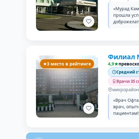
«Мурад Кам
прошла усп
доброжелате
Филиал 
3 место в рейтинге
4,9
превосх
Средний с
Врачи 35 
микрорайон
«Врач Офта
врач, опыт
пациентам!!