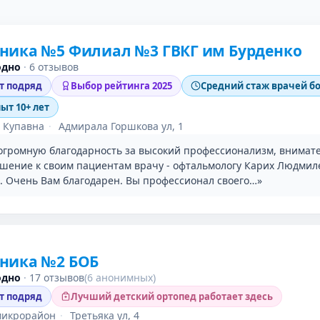
ника №5 Филиал №3 ГВКГ им Бурденко
одно
·
6 отзывов
ет подряд
Выбор рейтинга 2025
Средний стаж врачей бо
пыт 10+ лет
 Купавна
·
Адмирала Горшкова ул, 1
громную благодарность за высокий профессионализм, внимат
ошение к своим пациентам врачу - офтальмологу Карих Людмил
. Очень Вам благодарен. Вы профессионал своего…»
ника №2 БОБ
одно
·
17 отзывов
(6 анонимных)
ет подряд
Лучший детский ортопед работает здесь
микрорайон
·
Третьяка ул, 4