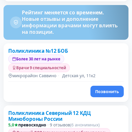
Рейтинг меняется со временем.
Новые отзывы и дополнение
информации врачами могут влиять
на позиции.
Поликлиника №12 БОБ
Более 30 лет на рынке
Врачи 9 специальностей
микрорайон Саввино
·
Детская ул, 11к2
Позвонить
Поликлиника Северный 12 КДЦ
Минобороны России
5,0
превосходно
·
9 отзывов
(6 анонимных)