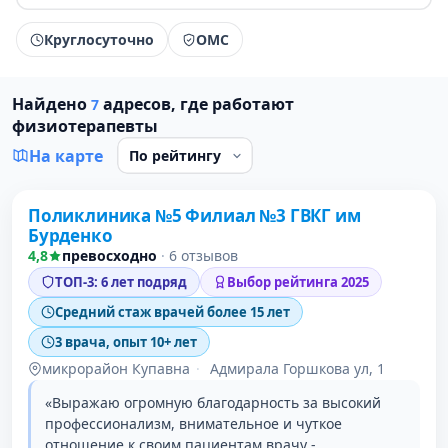
Круглосуточно
ОМС
Найдено
адресов, где работают
7
физиотерапевты
На карте
Поликлиника №5 Филиал №3 ГВКГ им
1 место в рейтинге
Бурденко
4,8
превосходно
·
6 отзывов
ТОП-3: 6 лет подряд
Выбор рейтинга 2025
Средний стаж врачей более 15 лет
3 врача, опыт 10+ лет
микрорайон Купавна
·
Адмирала Горшкова ул, 1
«Выражаю огромную благодарность за высокий
профессионализм, внимательное и чуткое
отношение к своим пациентам врачу -