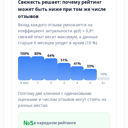
Свежесть решает: почему рейтинг
может быть ниже при том же числе
отзывов
Вклад каждого отзыва умножается на
коэффициент актуальности φ(d) = 0,8ᵈ:
свежий опыт весит максимум, а данные
старше 6 месяцев уходят в архив (10 %).
100%
80%
64%
51%
41%
33%
10%
0 мес
1
2
3
4
5
6+
Поэтому две клиники с одинаковыми
оценками и числом отзывов могут стоять на
разных местах:
№5
в народном рейтинге