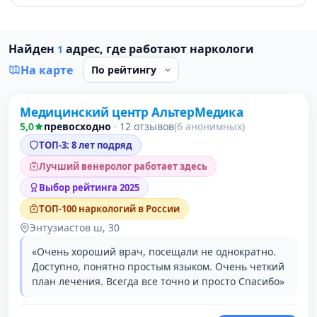
Найден
адрес, где работают наркологи
1
На карте
Проверено давно
Медицинский центр АльтерМедика
1 место в рейтинге
5,0
превосходно
·
12 отзывов
(6 анонимных)
ТОП-3: 8 лет подряд
Лучший венеролог работает здесь
Выбор рейтинга 2025
ТОП-100 наркологий в России
Энтузиастов ш, 30
«Очень хороший врач, посещали не однократно.
Доступно, понятно простым языком. Очень четкий
план лечения. Всегда все точно и просто Спасибо»