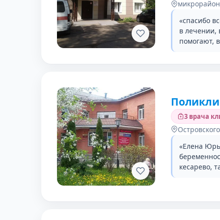
микрорайон
«спасибо в
в лечении, 
помогают, в
Поликли
3 врача к
Островского 
«Елена Юрье
беременнос
кесарево, т