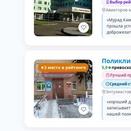
Выбор рей
Авиаторов 
«Мурад Кам
прошла усп
доброжелате
Поликли
3 место в рейтинге
5,0
превосх
Лучший пр
Средний с
Энтузиастов
«хороший до
записывает 
нашей поли