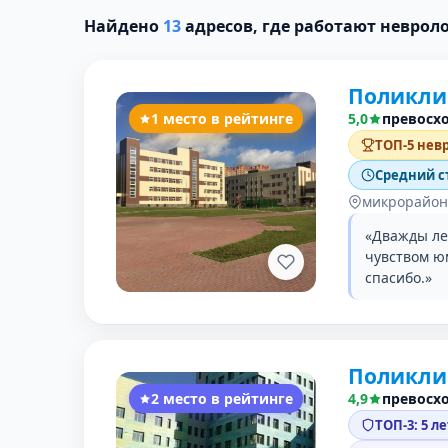
Найдено
13
адресов, где работают неврол
Поликли
1 место в рейтинге
5,0
превосх
ТОП-5 нев
Средний с
микрорайон
«Дважды ле
чувством юм
спасибо.»
Поликли
2 место в рейтинге
4,9
превосх
ТОП-3: 5 л