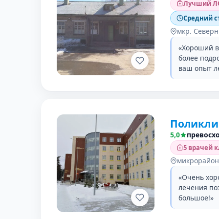
Лучший ЛО
Средний с
мкр. Северн
«Хороший в
более подр
ваш опыт л
Поликли
5,0
превосх
5 врачей 
микрорайон 
«Очень хор
лечения поз
большое!»