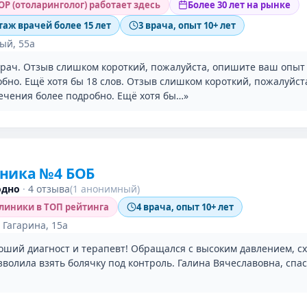
Р (отоларинголог) работает здесь
Более 30 лет на рынке
таж врачей более 15 лет
3 врача, опыт 10+ лет
ый, 55а
рач. Отзыв слишком короткий, пожалуйста, опишите ваш опыт
обно. Ещё хотя бы 18 слов. Отзыв слишком короткий, пожалуйс
ечения более подробно. Ещё хотя бы…»
ника №4 БОБ
одно
·
4 отзыва
(1 анонимный)
клиники в ТОП рейтинга
4 врача, опыт 10+ лет
Гагарина, 15а
оший диагност и терапевт! Обращался с высоким давлением, с
волила взять болячку под контроль. Галина Вячеславовна, спа