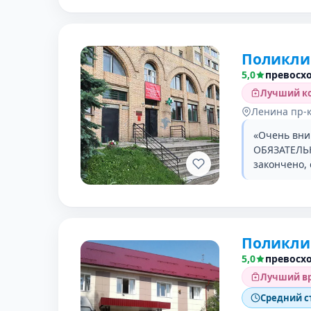
Поликли
5,0
превосх
Лучший ко
Ленина пр-к
«Очень вни
ОБЯЗАТЕЛЬН
закончено,
Поликли
5,0
превосх
Лучший вр
Средний с