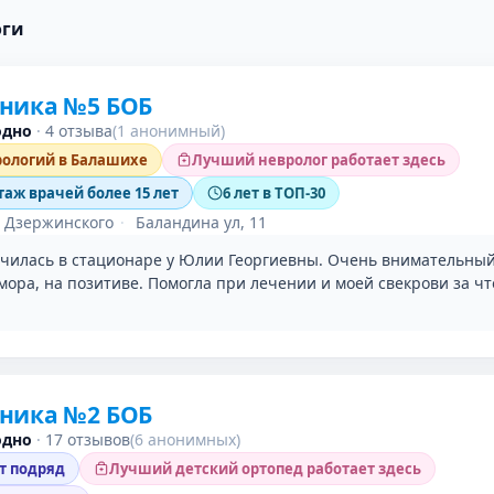
оги
ника №5 БОБ
одно
·
4 отзыва
(1 анонимный)
рологий в Балашихе
Лучший невролог работает здесь
таж врачей более 15 лет
6 лет в ТОП-30
 Дзержинского
·
Баландина ул, 11
чилась в стационаре у Юлии Георгиевны. Очень внимательный 
ора, на позитиве. Помогла при лечении и моей свекрови за чт
ника №2 БОБ
одно
·
17 отзывов
(6 анонимных)
ет подряд
Лучший детский ортопед работает здесь