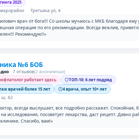
тинга 2025
микрорайон
·
Третьяка ул, 4
илович врач от бога!!! Со школы мучаюсь с МКБ благодаря ему 
ешная операция по его рекомендации. Всегда вежлив, приветл
лен!!! Рекомендую!!»
ника №6 БОБ
одно
·
7 отзывов
(2 анонимных)
офпатолог работает здесь
ТОП-10: 6 лет подряд
таж врачей более 15 лет
4 врача, опыт 10+ лет
 ш, 62
ктор, всегда выслушает, все подробно расскажет. Спокойная, 
на исследования, посоветует лекарства, даст рецепт. Давно ра
клинике. Спасибо, вам!»