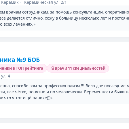
 Керамик
·
Керамическая ул, 2/1
сем врачам сотрудникам, за помощь консультанции, оперативн
все делается отлично, хожу в больницу несколько лет и постоян
о всех лечениях,»
ника №9 БОБ
линики в ТОП рейтинга
Врачи 11 специальностей
ул, 4
вна, спасибо вам за профессионализм,!!! Вела две последние 
ти, все чётко, понятно и по человечески. Беременности были н
ак что я тот ещё панике)))»