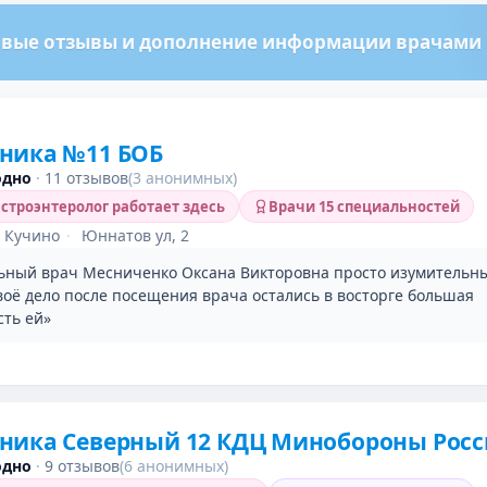
вые отзывы и дополнение информации врачами м
ника №11 БОБ
одно
·
11 отзывов
(3 анонимных)
строэнтеролог работает здесь
Врачи 15 специальностей
 Кучино
·
Юннатов ул, 2
ьный врач Месниченко Оксана Викторовна просто изумительн
оё дело после посещения врача остались в восторге большая
сть ей»
ника Северный 12 КДЦ Минобороны Рос
одно
·
9 отзывов
(6 анонимных)