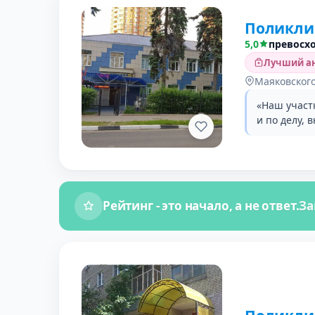
Поликли
5,0
превосх
Лучший ан
Маяковского 
«Наш участ
и по делу, 
Рейтинг - это начало, а не ответ.
За