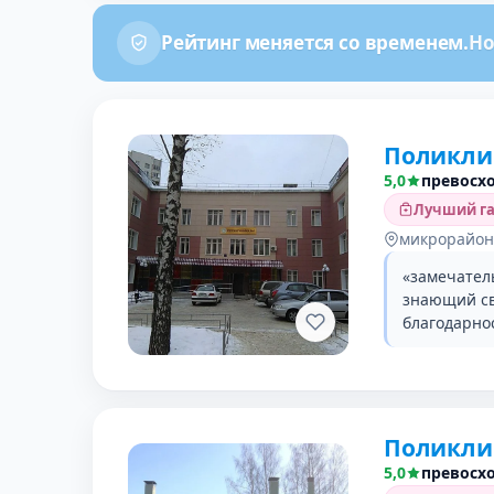
Рейтинг меняется со временем.
Но
Поликли
5,0
превосх
Лучший га
микрорайон
«замечател
знающий св
благодарно
Поликли
5,0
превосх