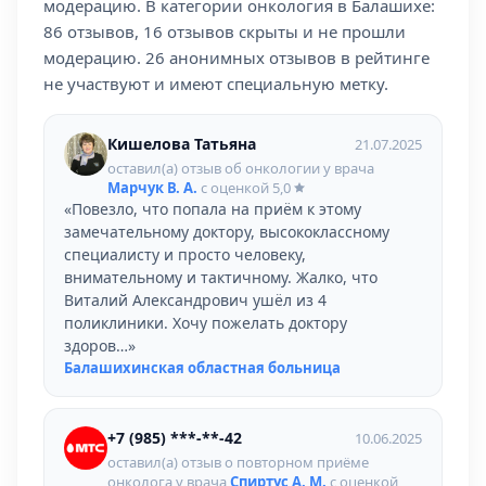
модерацию. В категории онкология в Балашихе:
86 отзывов, 16 отзывов скрыты и не прошли
модерацию. 26 анонимных отзывов в рейтинге
не участвуют и имеют специальную метку.
Кишелова Татьяна
21.07.2025
оставил(а) отзыв об онкологии у врача
Марчук В. А.
с оценкой
5,0
«Повезло, что попала на приём к этому
замечательному доктору, высококлассному
специалисту и просто человеку,
внимательному и тактичному. Жалко, что
Виталий Александрович ушёл из 4
поликлиники. Хочу пожелать доктору
здоров…»
Балашихинская областная больница
+7 (985) ***-**-42
10.06.2025
оставил(а) отзыв о повторном приёме
онколога у врача
Спиртус А. М.
с оценкой