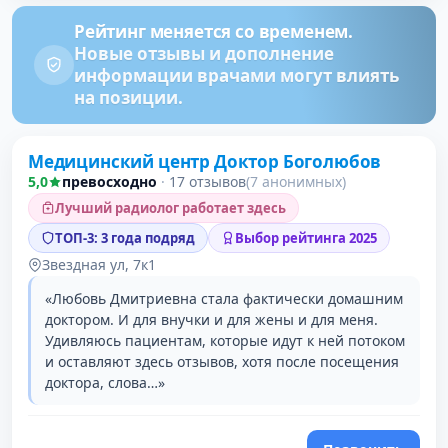
Рейтинг меняется со временем.
Новые отзывы и дополнение
информации врачами могут влиять
на позиции.
Медицинский центр Доктор Боголюбов
5,0
превосходно
·
17 отзывов
(7 анонимных)
Лучший радиолог работает здесь
ТОП-3: 3 года подряд
Выбор рейтинга 2025
Звездная ул, 7к1
«Любовь Дмитриевна стала фактически домашним
доктором. И для внучки и для жены и для меня.
Удивляюсь пациентам, которые идут к ней потоком
и оставляют здесь отзывов, хотя после посещения
доктора, слова…»