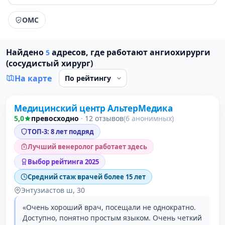
ОМС
Найдено
адресов, где работают ангиохирурги
5
(сосудистый хирург)
На карте
Проверено давно
Медицинский центр АльтерМедика
1 место в рейтинге
5,0
превосходно
·
12 отзывов
(6 анонимных)
ТОП-3: 8 лет подряд
Лучший венеролог работает здесь
Выбор рейтинга 2025
Средний стаж врачей более 15 лет
Энтузиастов ш, 30
«Очень хороший врач, посещали не однократно.
Доступно, понятно простым языком. Очень четкий