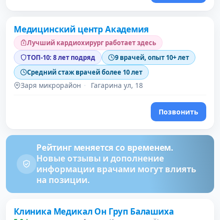
Медицинский центр Академия
3 место в рейтинге
Лучший кардиохирург работает здесь
ТОП-10: 8 лет подряд
9 врачей, опыт 10+ лет
Средний стаж врачей более 10 лет
Заря микрорайон
·
Гагарина ул, 18
Позвонить
Рейтинг меняется со временем.
Новые отзывы и дополнение
информации врачами могут влиять
на позиции.
Клиника Медикал Он Груп Балашиха