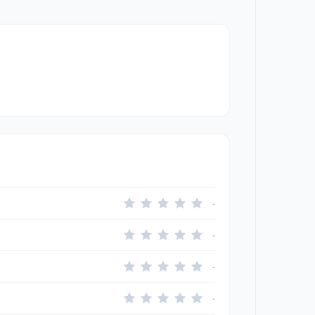
-
-
-
-