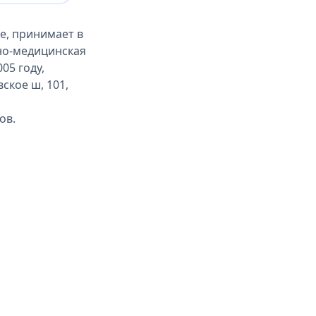
е, принимает в
но-медицинская
05 году,
ское ш, 101,
ов.