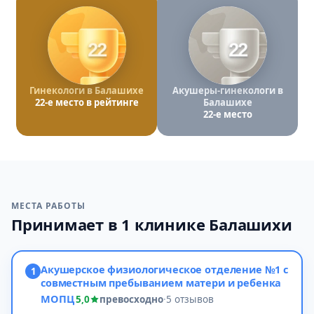
22
22
Гинекологи в Балашихе
Акушеры-гинекологи в
22-е место в рейтинге
Балашихе
22-е место
МЕСТА РАБОТЫ
Принимает в 1 клинике Балашихи
Акушерское физиологическое отделение №1 с
1
совместным пребыванием матери и ребенка
МОПЦ
5,0
превосходно
·
5 отзывов