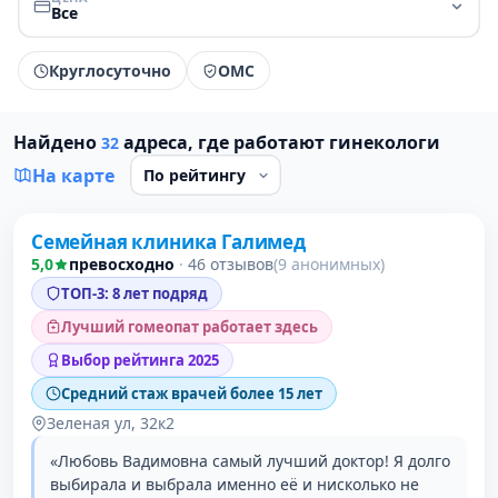
Все
Круглосуточно
ОМС
Найдено
адреса, где работают гинекологи
32
На карте
Проверено давно
Семейная клиника Галимед
1 место в рейтинге
5,0
превосходно
·
46 отзывов
(9 анонимных)
ТОП-3: 8 лет подряд
Лучший гомеопат работает здесь
Выбор рейтинга 2025
Средний стаж врачей более 15 лет
Зеленая ул, 32к2
«Любовь Вадимовна самый лучший доктор! Я долго
выбирала и выбрала именно её и нисколько не