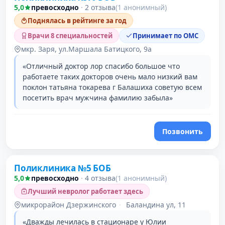
5,0
превосходно
·
2 отзыва
(1 анонимный)
Поднялась в рейтинге за год
Врачи 8 специальностей
Принимает по ОМС
мкр. Заря, ул.Маршала Батицкого, 9а
«Отличный доктор лор спасибо большое что
работаете таких докторов очень мало низкий вам
поклон татьяна токарева г Балашиха советую всем
посетить врач мужчина фамилию забыла»
Позвонить
Поликлиника №5 БОБ
5,0
превосходно
·
4 отзыва
(1 анонимный)
Лучший невролог работает здесь
микрорайон Дзержинского
·
Баландина ул, 11
«Дважды лечилась в стационаре у Юлии