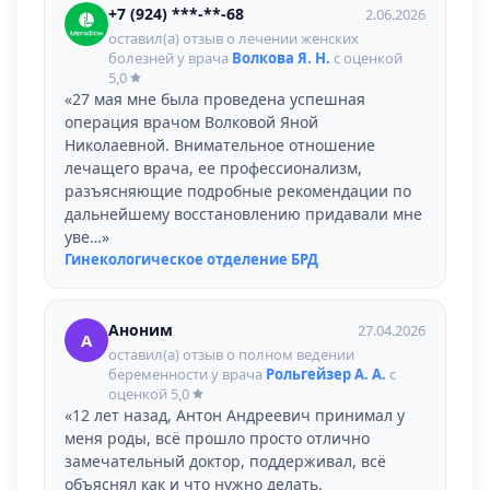
+7 (924) ***-**-68
2.06.2026
оставил(а) отзыв о лечении женских
болезней у врача
Волкова Я. Н.
с оценкой
5,0
«27 мая мне была проведена успешная
операция врачом Волковой Яной
Николаевной. Внимательное отношение
лечащего врача, ее профессионализм,
разъясняющие подробные рекомендации по
дальнейшему восстановлению придавали мне
уве…»
Гинекологическое отделение БРД
Аноним
27.04.2026
А
оставил(а) отзыв о полном ведении
беременности у врача
Рольгейзер А. А.
с
оценкой
5,0
«12 лет назад, Антон Андреевич принимал у
меня роды, всё прошло просто отлично
замечательный доктор, поддерживал, всё
объяснял как и что нужно делать,