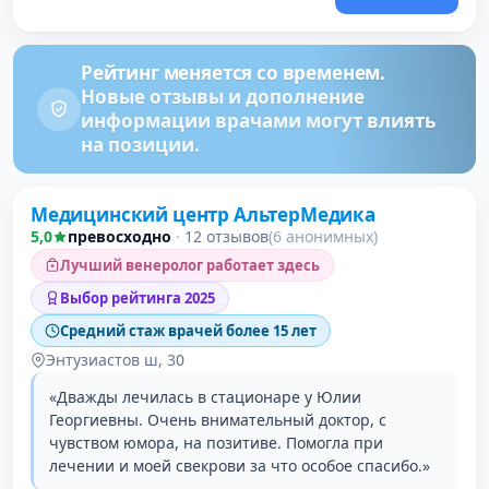
Рейтинг меняется со временем.
Новые отзывы и дополнение
информации врачами могут влиять
на позиции.
Проверено давно
Медицинский центр АльтерМедика
5,0
превосходно
·
12 отзывов
(6 анонимных)
Лучший венеролог работает здесь
Выбор рейтинга 2025
Средний стаж врачей более 15 лет
Энтузиастов ш, 30
«Дважды лечилась в стационаре у Юлии
Георгиевны. Очень внимательный доктор, с
чувством юмора, на позитиве. Помогла при
лечении и моей свекрови за что особое спасибо.»