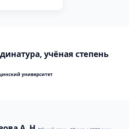
динатура, учёная степень
цинский университет
ова А. Н.