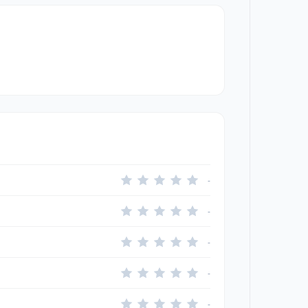
-
-
-
-
-