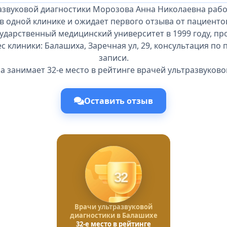
азвуковой диагностики Морозова Анна Николаевна рабо
в одной клинике и ожидает первого отзыва от пациенто
сударственный медицинский университет в 1999 году, п
ес клиники: Балашиха, Заречная ул, 29, консультация п
записи.
 занимает 32-е место в рейтинге врачей ультразвуково
Оставить отзыв
32
Врачи ультразвуковой
диагностики в Балашихе
32-е место в рейтинге