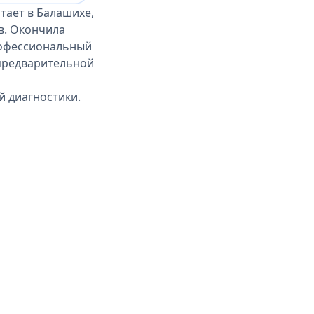
тает в Балашихе,
в. Окончила
рофессиональный
о предварительной
й диагностики.