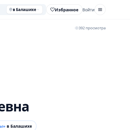
Избранное
Войти
в Балашихе
392 просмотра
евна
ты»
в Балашихе