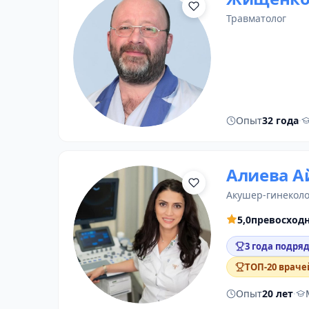
травматолог
Опыт
32 года
·
Алиева А
акушер-гинеколо
5,0
превосход
3 года подряд
ТОП-20 враче
Опыт
20 лет
·