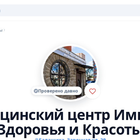
ры
Проверено давно
цинский центр Им
Здоровья и Красот
Балашиха, Заречная ул, 29