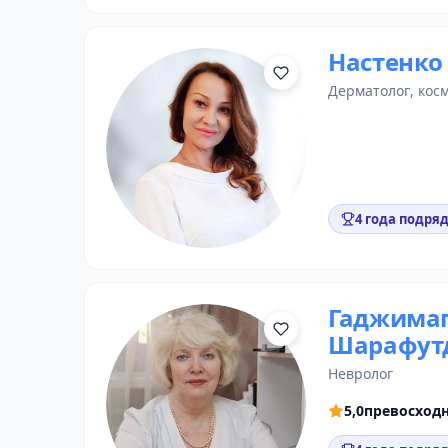
Настенко
дерматолог
,
кос
4 года подряд
Гаджима
Шарафут
невролог
5,0
превосход