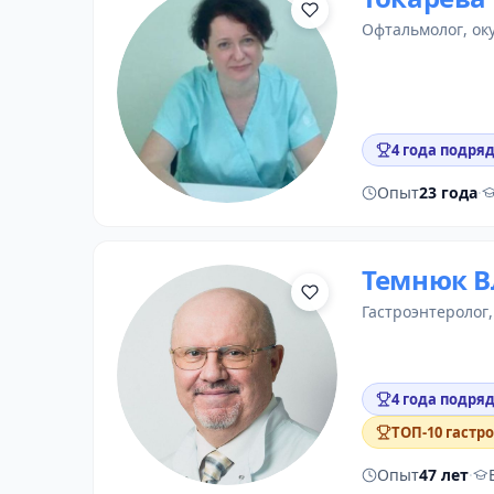
офтальмолог
,
ок
4 года подря
Опыт
23 года
·
Темнюк В
гастроэнтеролог
4 года подряд
ТОП-10 гастр
Опыт
47 лет
·