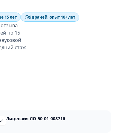
е 15 лет
9 врачей, опыт 10+ лет
 отзыва
чей по 15
звуковой
редний стаж
Лицензия ЛО-50-01-008716