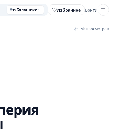
Избранное
Войти
в Балашихе
1.5k просмотров
перия
ы