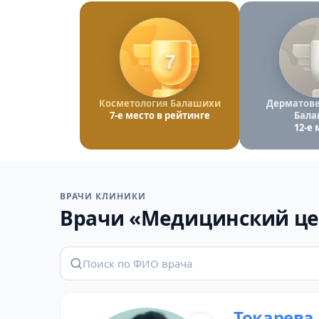
7
Косметология Балашихи
Дерматове
7-е место в рейтинге
Бала
12-е 
ВРАЧИ КЛИНИКИ
Врачи «Медицинский це
Токарева