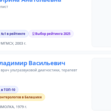
улист
д №1 в рейтинге
Выбор рейтинга 2025
МГМСУ, 2003 г.
ладимир Васильевич
,
врач ультразвуковой диагностики
,
терапевт
 в ТОП-10
оэнтерологов в Балашихе
ВМОЛКА, 1979 г.