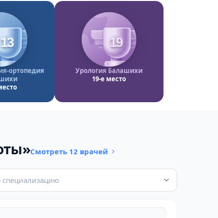
13
19
ия-ортопедия
Урология Балашихи
шихи
19-е место
место
оты»
Смотреть 12 врачей
 специализацию