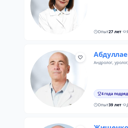
Опыт
27 лет
·
Абдуллае
андролог
,
уролог
4 года подряд
Опыт
39 лет
·
Жищенко