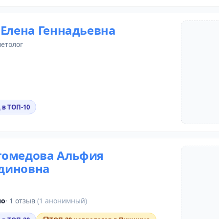
 Елена Геннадьевна
метолог
 в ТОП-10
гомедова Альфия
диновна
но
· 1 отзыв
(1 анонимный)