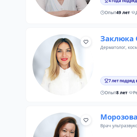
4 года подряд
Опыт
49 лет
·
Заклюка 
дерматолог
, кос
7 лет подряд 
Опыт
8 лет
·
Р
Морозова
врач ультразвук