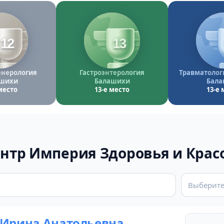
12
13
нерология
Гастроэнтерология
Травматолог
шихи
Балашихи
Бала
место
13-е место
13-е 
нтр Империя Здоровья и Крас
Выберите
 Ирина Анатольевна