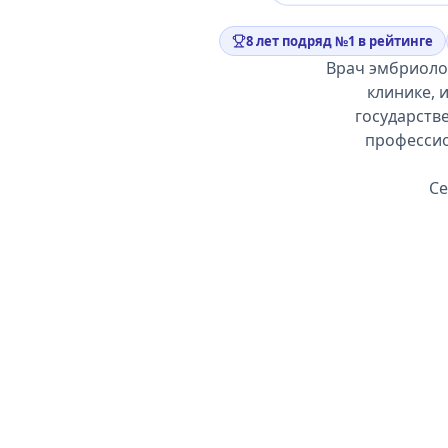
8 лет подряд №1 в рейтинге
Врач эмбриоло
клинике, 
государств
профессио
Се