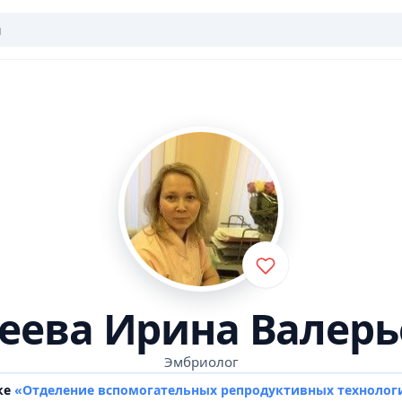
геева Ирина Валерь
Эмбриолог
ке
«Отделение вспомогательных репродуктивных техноло