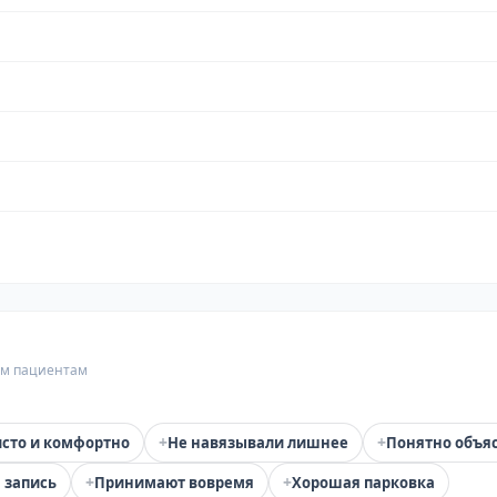
гим пациентам
+
+
сто и комфортно
Не навязывали лишнее
Понятно объя
+
+
 запись
Принимают вовремя
Хорошая парковка