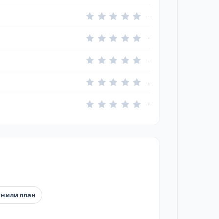
-
-
-
-
-
снили план