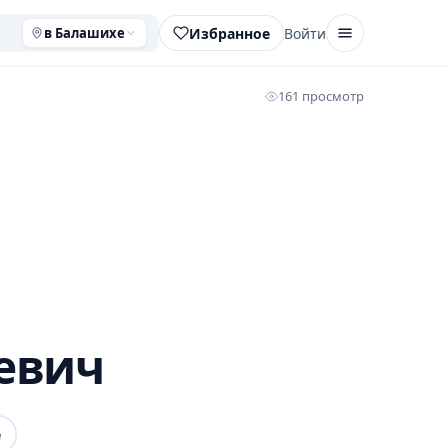
Избранное
Войти
в Балашихе
161 просмотр
евич
е