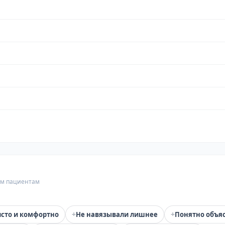
гим пациентам
+
+
сто и комфортно
Не навязывали лишнее
Понятно объя