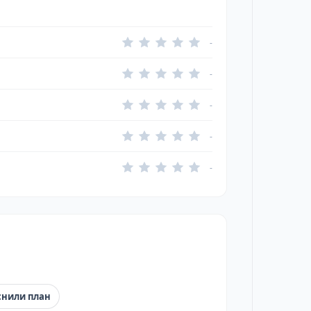
-
-
-
-
-
снили план