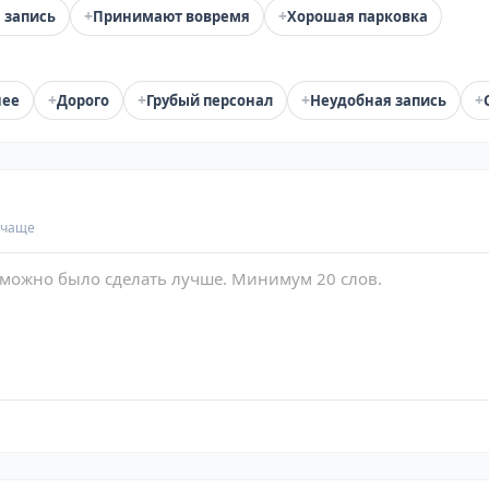
+
+
 запись
Принимают вовремя
Хорошая парковка
+
+
+
+
нее
Дорого
Грубый персонал
Неудобная запись
 чаще