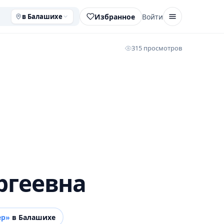
Избранное
Войти
в Балашихе
315 просмотров
ргеевна
ер»
в Балашихе