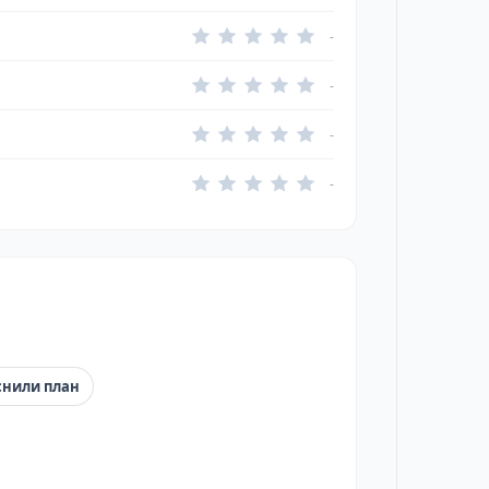
-
-
-
-
снили план