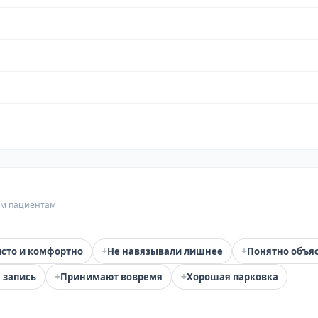
гим пациентам
+
+
сто и комфортно
Не навязывали лишнее
Понятно объя
+
+
 запись
Принимают вовремя
Хорошая парковка