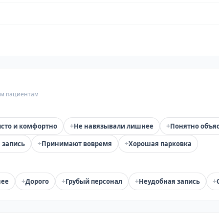
гим пациентам
+
+
сто и комфортно
Не навязывали лишнее
Понятно объя
+
+
 запись
Принимают вовремя
Хорошая парковка
+
+
+
+
нее
Дорого
Грубый персонал
Неудобная запись