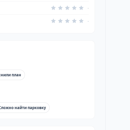
-
-
снили план
Сложно найти парковку