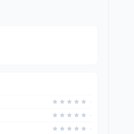
-
-
-