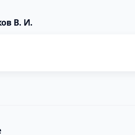
ов В. И.
е