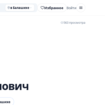
Избранное
Войти
в Балашихе
563 просмотра
нович
ашихе