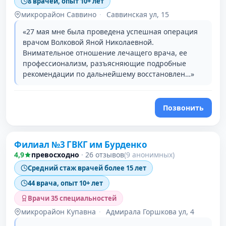
8 врачей, опыт 10+ лет
микрорайон Саввино
·
Саввинская ул, 15
«27 мая мне была проведена успешная операция
врачом Волковой Яной Николаевной.
Внимательное отношение лечащего врача, ее
профессионализм, разъясняющие подробные
рекомендации по дальнейшему восстановлен…»
Позвонить
Филиал №3 ГВКГ им Бурденко
4,9
превосходно
·
26 отзывов
(9 анонимных)
Средний стаж врачей более 15 лет
44 врача, опыт 10+ лет
Врачи 35 специальностей
микрорайон Купавна
·
Адмирала Горшкова ул, 4