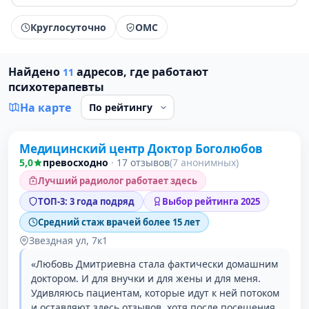
Круглосуточно
ОМС
Найдено
адресов, где работают
11
психотерапевты
На карте
Медицинский центр Доктор Боголюбов
1 место в рейтинге
5,0
превосходно
·
17 отзывов
(7 анонимных)
Лучший радиолог работает здесь
ТОП-3: 3 года подряд
Выбор рейтинга 2025
Средний стаж врачей более 15 лет
Звездная ул, 7к1
«Любовь Дмитриевна стала фактически домашним
доктором. И для внучки и для жены и для меня.
Удивляюсь пациентам, которые идут к ней потоком
и оставляют здесь отзывов, хотя после посещения