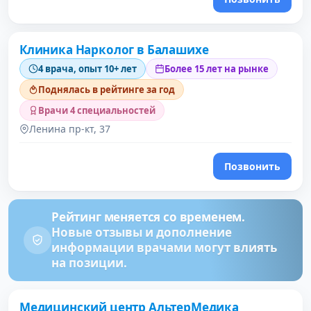
Клиника Нарколог в Балашихе
3 место в рейтинге
4 врача, опыт 10+ лет
Более 15 лет на рынке
Поднялась в рейтинге за год
Врачи 4 специальностей
Ленина пр-кт, 37
Позвонить
Рейтинг меняется со временем.
Новые отзывы и дополнение
информации врачами могут влиять
на позиции.
Проверено давно
Медицинский центр АльтерМедика