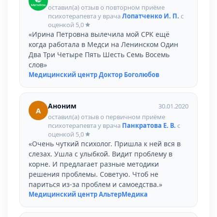
оставил(а) отзыв о повторном приёме
психотерапевта у врача
Лопатченко И. П.
с
оценкой
5,0
«Ирина Петровна вылечила мой СРК ещё
когда работала в Медси на Ленинском Один
Два Три Четыре Пять Шесть Семь Восемь
слов»
Медицинский центр Доктор Боголюбов
Аноним
30.01.2020
А
оставил(а) отзыв о первичном приёме
психотерапевта у врача
Панкратова Е. В.
с
оценкой
5,0
«Очень чуткий психолог. Пришла к ней вся в
слезах. Ушла с улыбкой. Видит проблему в
корне. И предлагает разные методики
решения проблемы. Советую. Чтоб не
париться из-за проблем и самоедства.»
Медицинский центр АльтерМедика