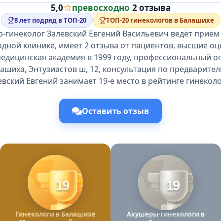
5,0
превосходно
·
2 отзыва
8 лет подряд в ТОП-20
ТОП-20 гинекологов в Балашихе
-гинеколог Залевский Евгений Васильевич ведёт приём
одной клинике, имеет 2 отзыва от пациентов, высшие оц
едицинская академия в 1999 году, профессиональный оп
лашиха, Энтузиастов ш, 12, консультация по предварител
евский Евгений занимает 19-е место в рейтинге гинеколо
Оставить отзыв
19
19
Гинекологи в Балашихе
Акушеры-гинекологи в