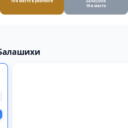
19-е место в рейтинге
Балашихе
19-е место
 Балашихи