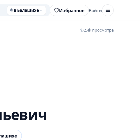
Избранное
Войти
в Балашихе
2.4k просмотра
льевич
лашихе