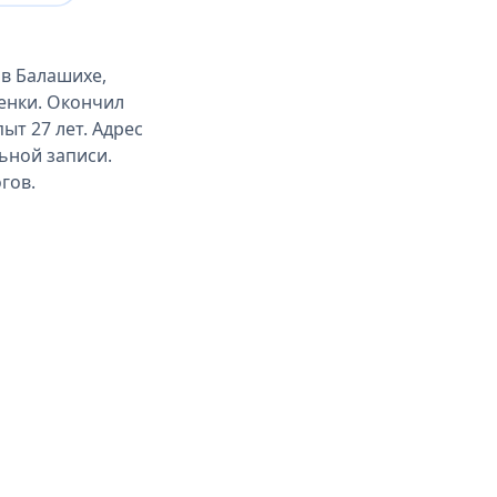
 в Балашихе,
енки. Окончил
ыт 27 лет. Адрес
ьной записи.
гов.