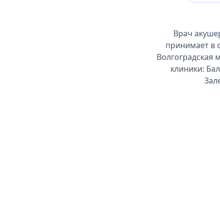
Врач акушер
принимает в 
Волгоградская м
клиники: Ба
Зал