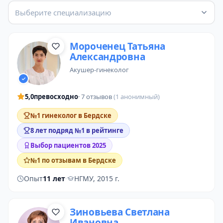
Выберите специализацию
Мороченец Татьяна
Александровна
акушер-гинеколог
5,0
превосходно
· 7 отзывов
(1 анонимный)
№1 гинеколог в Бердске
8 лет подряд №1 в рейтинге
Выбор пациентов 2025
№1 по отзывам в Бердске
Опыт
11 лет
·
НГМУ, 2015 г.
Зиновьева Светлана
Ивановна