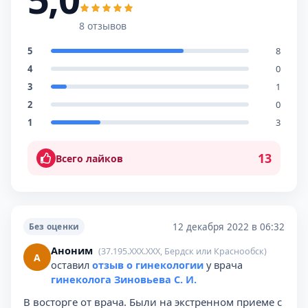
8 отзывов
5
8
4
0
3
1
2
0
1
3
13
Всего лайков
12 декабря 2022 в 06:32
Без оценки
Аноним
(37.195.XXX.XXX, Бердск или Краснообск)
А
оставил
отзыв о гинекологии
у врача
гинеколога Зиновьева С. И.
В восторге от врача. Были на экстренном приеме с