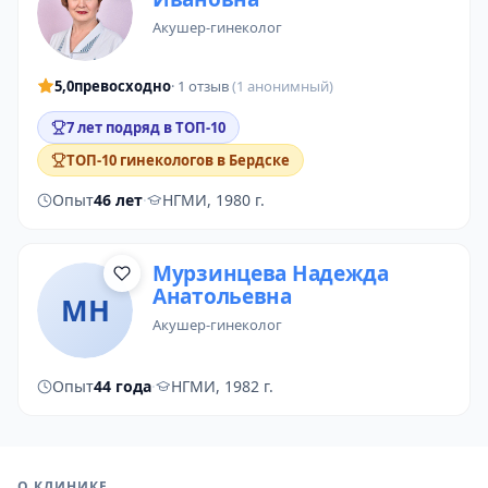
акушер-гинеколог
5,0
превосходно
· 1 отзыв
(1 анонимный)
7 лет подряд в ТОП-10
ТОП-10 гинекологов в Бердске
Опыт
46 лет
·
НГМИ, 1980 г.
Мурзинцева Надежда
Анатольевна
МН
акушер-гинеколог
Опыт
44 года
·
НГМИ, 1982 г.
О КЛИНИКЕ