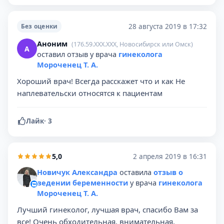
28 августа 2019 в 17:32
Без оценки
Аноним
(176.59.XXX.XXX, Новосибирск или Омск)
А
оставил отзыв у врача
гинеколога
Мороченец Т. А.
Хороший врач! Всегда расскажет что и как Не
наплевательски относятся к пациентам
Лайк
·
3
5,0
2 апреля 2019 в 16:31
Новичук Александра
оставила
отзыв о
ведении беременности
у врача
гинеколога
Мороченец Т. А.
Лучший гинеколог, лучшая врач, спасибо Вам за
все! Очень обходительная, внимательная,