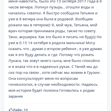
меня навестить, было это 13 октября 2017 года в 6
часов вечера. Лопнул пузырь , отошли воды и
начались схватки. Я быстро сообщила Татьяне и
уже в 8 вечера она была в родовой. Вообщем
рожали мы в пятером)! Я, мой муж, Татьяна, мой
врач которая принимала роды, также по совету
Тани, акушерка. Как это было я писать не буду)) Но
уже в 0.15 14 октября я родила мальчика! Могу
сказать что , думая о втором ребенке , я уже думаю
как я это буду делать и где. Потому что рожать
Лукаса, так зовут моего сына, мне было спокойно
и я знала что я в надежных руках. С Таней мы до
сих пор на связи , хотя сейчас мы живем в Грузии .
Она консультирует меня по вопросам
гинекологии, в случае необходимости. Надеюсь
моя история будет полезна Готовьтесь к родам
заранее
Лайк
·
13